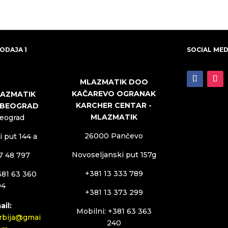
ODAJA 1
SOCIAL MED
MLAZMATIK DOO
KAČAREVO OGRANAK
LAZMATIK
KARCHER CENTAR -
 BEOGRAD
MLAZMATIK
Beograd
26000 Pančevo
 put 144 a
Novoseljanski put 157g
27 48 797
+381 13 333 789
381 63 360
94
+381 13 373 299
ail:
Mobilni: +381 63 363
rbija@gmai
240