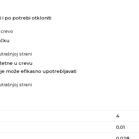
i po potrebi otkloniti
 crevo
ačku
trašnjoj strani
žetne u crevu
lje može efikasno upotrebljavati
trašnjoj strani
4
0,01
0,028