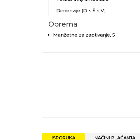
Dimenzije (D × Š × V)
Oprema
Manžetne za zaptivanje, 5
ISPORUKA
NAČINI PLAĆANJA