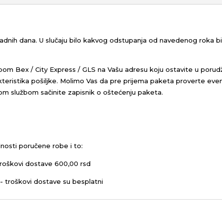
 radnih dana. U slučaju bilo kakvog odstupanja od navedenog roka 
bom Bex / City Express / GLS na Vašu adresu koju ostavite u porud
eristika pošiljke.
Molimo Vas da pre prijema paketa proverte even
kom službom sačinite zapisnik o oštećenju paketa.
nosti poručene robe i to:
roškovi dostave 600,00 rsd
- troškovi dostave su besplatni