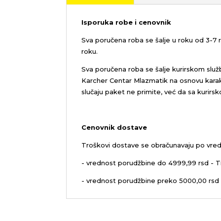
Isporuka robe i cenovnik
Sva poručena roba se šalje u roku od 3-7
roku.
Sva poručena roba se šalje kurirskom služ
Karcher Centar Mlazmatik na osnovu karakt
slučaju paket ne primite, već da sa kurirs
Cenovnik dostave
Troškovi dostave se obračunavaju po vred
- vrednost porudžbine do 4999,99 rsd - T
- vrednost porudžbine preko 5000,00 rsd 