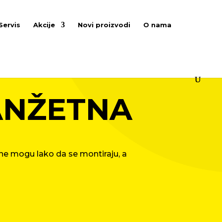
Servis
Akcije
Novi proizvodi
O nama
ANŽETNA
ne mogu lako da se montiraju, a