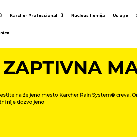
Karcher Professional
Nucleus hemija
Usluge
nica
 ZAPTIVNA M
estite na željeno mesto
Karcher Rain System
® creva. O
i nije dozvoljeno.