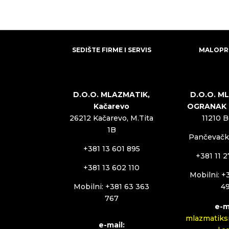
SEDIŠTE FIRME I SERVIS
MALOPR
D.O.O. MLAZMATIK,
D.O.O. M
Kačarevo
OGRANAK
26212 Kačarevo, M.Tita
11210 
1B
Pančevački
+381 13 601 895
+381 11 
+381 13 602 110
Mobilni: +
Mobilni: +381 63 363
4
767
e-m
mlazmatiks
e-mail: