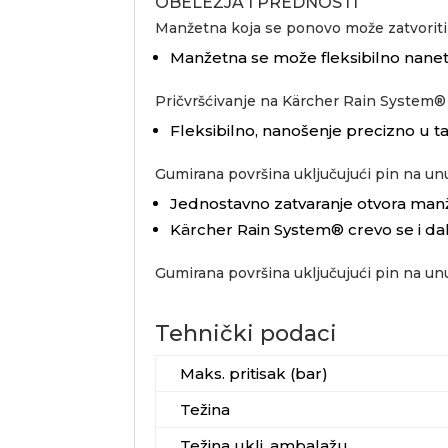
OBELEŽJA I PREDNOSTI
Manžetna koja se ponovo može zatvoriti
Manžetna se može fleksibilno naneti 
Pričvršćivanje na
Kärcher Rain System
®
Fleksibilno, nanošenje precizno u t
Gumirana površina uključujući pin na unu
Jednostavno zatvaranje otvora man
Kärcher Rain System
® crevo se i da
Gumirana površina uključujući pin na unu
Tehnički podaci
Maks. pritisak (bar)
Težina
Težina uklj. ambalažu