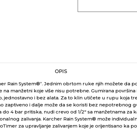
OPIS
er Rain System
®“. Jednim obrtom ruke njih možete da po
 na manžetni koje više nisu potrebne. Gumirana površina i i
 jednostavno i bez alata. Za to klin utičete u rupu koja tre
no zaptiveno i dalje može da se koristi bez nepotrebnog g
a do 4 bar pritiska, nudi crevo od 1/2″ sa manžetnama za kap
onalnog zalivanja.
Karcher Rain System
® može individualn
soTimer
za upravljanje zalivanjem koje je orijentisano ka po