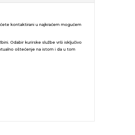
bićete kontaktirani u najkraćem mogućem
žbini.
Odabir kurirske službe vrši isključivo
tualno oštećenje na istom i da u tom