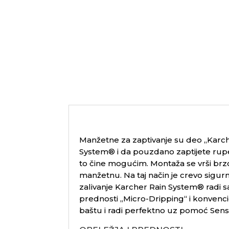
Manžetne za zaptivanje su deo „
Karch
System
® i da pouzdano zaptijete rupe
to čine mogućim. Montaža se vrši brzo,
manžetnu. Na taj način je crevo sigur
zalivanje
Karcher
Rain System
® radi s
prednosti „Micro-Dripping“ i konvenci
baštu i radi perfektno uz pomoć
Sen