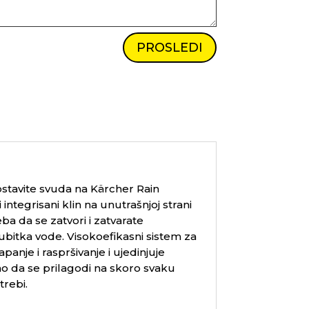
PROSLEDI
stavite svuda na
Kärcher Rain
ntegrisani klin na unutrašnjoj strani
ba da se zatvori i zatvarate
ubitka vode. Visokoefikasni sistem za
anje i raspršivanje i ujedinjuje
o da se prilagodi na skoro svaku
trebi.