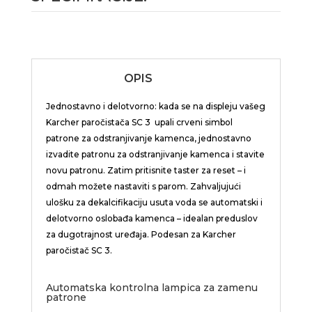
OPIS
Jednostavno i delotvorno: kada se na displeju vašeg
Karcher paročistača SC 3 upali crveni simbol
patrone za odstranjivanje kamenca, jednostavno
izvadite patronu za odstranjivanje kamenca i stavite
novu patronu. Zatim pritisnite taster za reset – i
odmah možete nastaviti s parom.
Zahvaljujući
ulošku za dekalcifikaciju usuta voda se automatski i
delotvorno oslobađa kamenca – idealan preduslov
za dugotrajnost uređaja. Podesan za Karcher
paročistač SC 3.
Automatska kontrolna lampica za zamenu
patrone