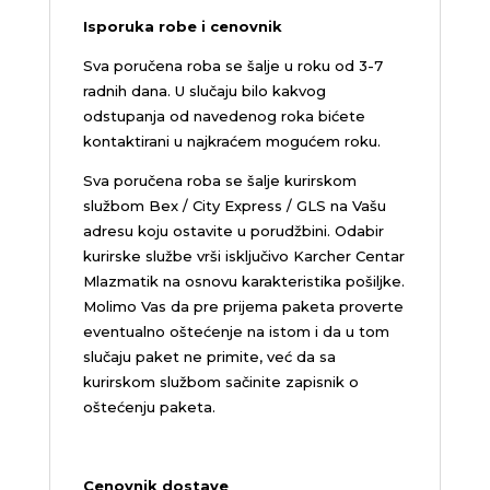
Isporuka robe i cenovnik
Sva poručena roba se šalje u roku od 3-7
radnih dana. U slučaju bilo kakvog
odstupanja od navedenog roka bićete
kontaktirani u najkraćem mogućem roku.
Sva poručena roba se šalje kurirskom
službom Bex / City Express / GLS na Vašu
adresu koju ostavite u porudžbini.
Odabir
kurirske službe vrši isključivo Karcher Centar
Mlazmatik na osnovu karakteristika pošiljke.
Molimo Vas da pre prijema paketa proverte
eventualno oštećenje na istom i da u tom
slučaju paket ne primite, već da sa
kurirskom službom sačinite zapisnik o
oštećenju paketa.
Cenovnik dostave