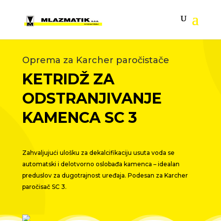
Oprema za Karcher paročistače
KETRIDŽ ZA
ODSTRANJIVANJE
KAMENCA SC 3
Zahvaljujući ulošku za dekalcifikaciju usuta voda se
automatski i delotvorno oslobađa kamenca – idealan
preduslov za dugotrajnost uređaja. Podesan za Karcher
paročisač SC 3.