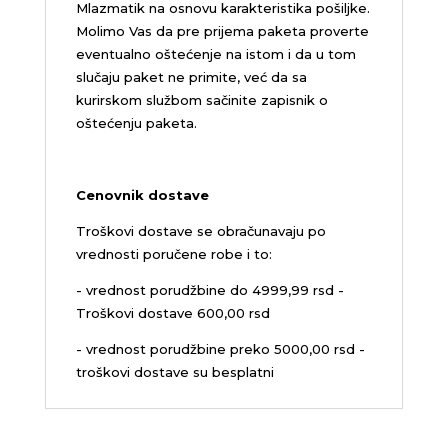
Mlazmatik na osnovu karakteristika pošiljke.
Molimo Vas da pre prijema paketa proverte
eventualno oštećenje na istom i da u tom
slučaju paket ne primite, već da sa
kurirskom službom sačinite zapisnik o
oštećenju paketa.
Cenovnik dostave
Troškovi dostave se obračunavaju po
vrednosti poručene robe i to:
- vrednost porudžbine do 4999,99 rsd -
Troškovi dostave 600,00 rsd
- vrednost porudžbine preko 5000,00 rsd -
troškovi dostave su besplatni