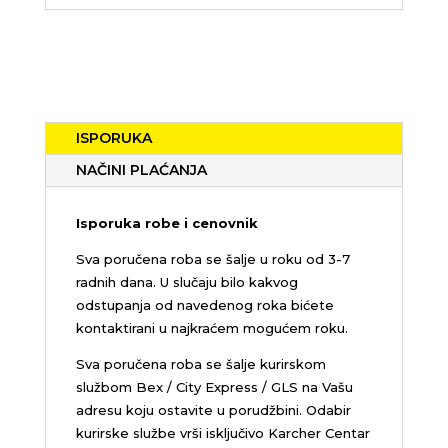
ISPORUKA
NAČINI PLAĆANJA
Isporuka robe i cenovnik
Sva poručena roba se šalje u roku od 3-7
radnih dana. U slučaju bilo kakvog
odstupanja od navedenog roka bićete
kontaktirani u najkraćem mogućem roku.
Sva poručena roba se šalje kurirskom
službom Bex / City Express / GLS na Vašu
adresu koju ostavite u porudžbini.
Odabir
kurirske službe vrši isključivo Karcher Centar