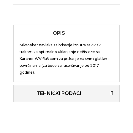
OPIS
Mikrofiber navlaka za brisanje iznutra sa čičak
trakom za optimalno uklanjanje nečistoće sa
Karcher WV flašicom za prskanje na svim glatkim
površinama (za boce za raspršivanje od 2017.
godine).
TEHNIČKI PODACI