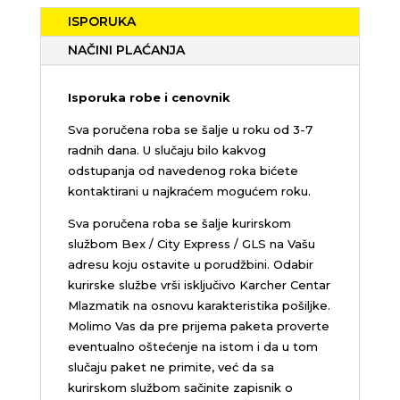
ISPORUKA
NAČINI PLAĆANJA
Isporuka robe i cenovnik
Sva poručena roba se šalje u roku od 3-7
radnih dana. U slučaju bilo kakvog
odstupanja od navedenog roka bićete
kontaktirani u najkraćem mogućem roku.
Sva poručena roba se šalje kurirskom
službom Bex / City Express / GLS na Vašu
adresu koju ostavite u porudžbini.
Odabir
kurirske službe vrši isključivo Karcher Centar
Mlazmatik na osnovu karakteristika pošiljke.
Molimo Vas da pre prijema paketa proverte
eventualno oštećenje na istom i da u tom
slučaju paket ne primite, već da sa
kurirskom službom sačinite zapisnik o