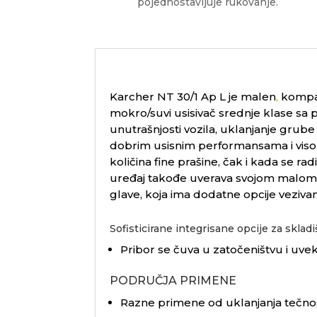
pojednostavljuje rukovanje.
Karcher NT 30/1 Ap L je malen
,
kompak
mokro/suvi usisivač srednje klase sa 
unutrašnjosti vozila, uklanjanje grube 
dobrim usisnim performansama i visoko
količina fine prašine, čak i kada se r
uređaj takođe uverava svojom malom t
glave, koja ima dodatne opcije vezivanj
Sofisticirane integrisane opcije za skla
Pribor se čuva u zatočeništvu i uvek 
PODRUČJA PRIMENE
Razne primene od uklanjanja tečnost