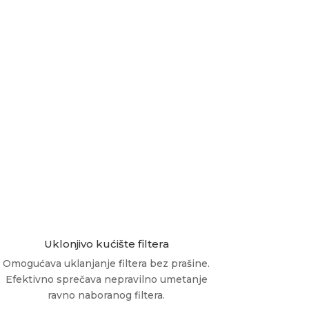
Uklonjivo kućište filtera
Omogućava uklanjanje filtera bez prašine.
Efektivno sprečava nepravilno umetanje
ravno naboranog filtera.