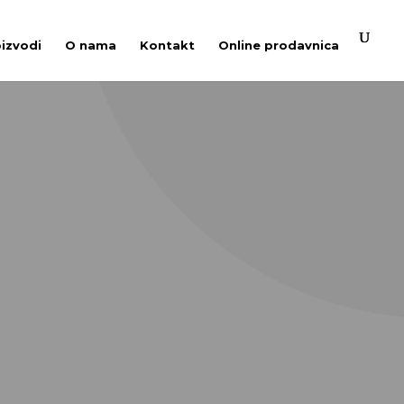
oizvodi
O nama
Kontakt
Online prodavnica
0/1 AP L
T 30/1 Ap je najprikladniji za mobilne
m snagom usisavanja,