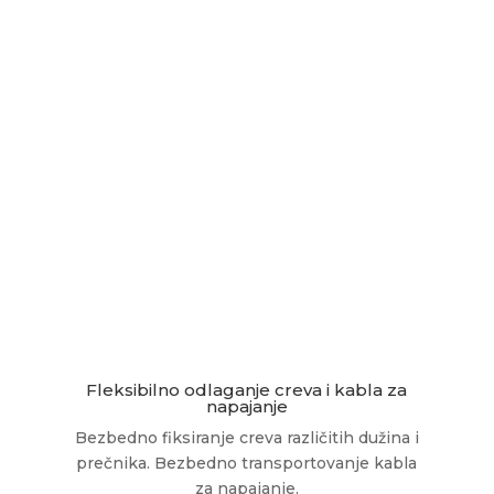
Fleksibilno odlaganje creva i kabla za
napajanje
Bezbedno fiksiranje creva različitih dužina i
prečnika. Bezbedno transportovanje kabla
za napajanje.