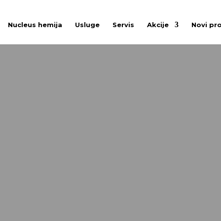
Nucleus hemija
Usluge
Servis
Akcije
Novi pr
USISIVAČ NT 3
n mokro/suvi usisivač. Zbog svoje male težine Karcher N
aktan mokro/suvi usisivač srednje klase sa izvanredno
onentama i širokom paletom opreme.