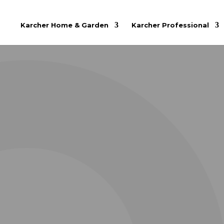
Karcher Home & Garden
Karcher Professional
KARCHER 
Praktičan i istovremeno neobično snaža
primene
.
Karcher usisivač NT 30/1 Ap L je komp
visokokvalitetnim i izdržljivim komp