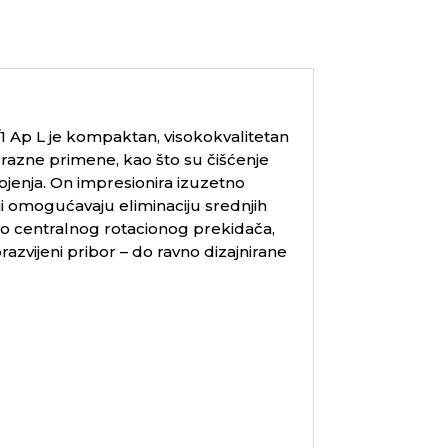
1 Ap L je kompaktan, visokokvalitetan
 razne primene, kao što su čišćenje
trojenja. On impresionira izuzetno
i omogućavaju eliminaciju srednjih
reko centralnog rotacionog prekidača,
vijeni pribor – do ravno dizajnirane