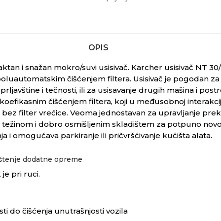
OPIS
tan i snažan mokro/suvi usisivač.
Karcher usisivač NT 30/
poluautomatskim čišćenjem filtera. Usisivač je pogodan za
prljavštine i tečnosti, ili za usisavanje drugih mašina i pos
efikasnim čišćenjem filtera, koji u međusobnoj interakcij
adi bez filter vrećice. Veoma jednostavan za upravljanje p
ežinom i dobro osmišljenim skladištem za potpuno novoraz
a i omogućava parkiranje ili pričvršćivanje kućišta alata.
dištenje dodatne opreme
je pri ruci.
i do čišćenja unutrašnjosti vozila