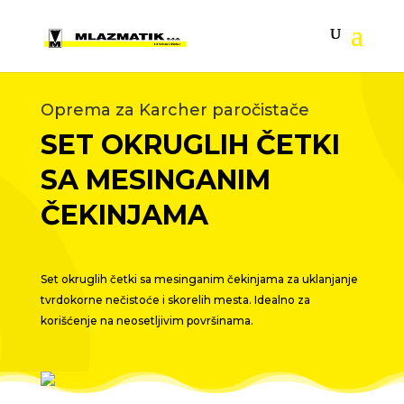
Oprema za Karcher paročistače
SET OKRUGLIH ČETKI
SA MESINGANIM
ČEKINJAMA
Set okruglih četki sa mesinganim čekinjama za uklanjanje
tvrdokorne nečistoće i skorelih mesta. Idealno za
korišćenje na neosetljivim površinama.