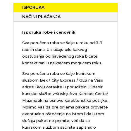
ISPORUKA
NAČINI PLAĆANJA
Isporuka robe i cenovnik
Sva poručena roba se šalje u roku od 3-7
radnih dana. U slučaju bilo kakvog
odstupanja od navedenog roka bićete
kontaktirani u najkraćem mogućem roku.
Sva poručena roba se šalje kurirskom
službom Bex / City Express / GLS na Vašu
adresu koju ostavite u porudžbini.
Odabir
kurirske službe vrši isključivo Karcher Centar
Mlazmatik na osnovu karakteristika pošiljke.
Molimo Vas da pre prijema paketa proverte
eventualno oštećenje na istom i da u tom
slučaju paket ne primite, već da sa
kurirskom službom sačinite zapisnik o