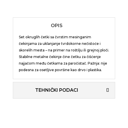
OPIS
Set okruglih četki sa čvrstim mesinganim
čekinjama za uklanjanje tvrdokorne nečistoće i
skorelih mesta – na primer na roštilju ili grejnoj ploči.
Stabilne metalne čekinje čine četku za čišćenje
najjačom među četkama za paročistač. Pažnja: nije
podesna za osetljive površine kao drvo i plastika.
TEHNIČKI PODACI