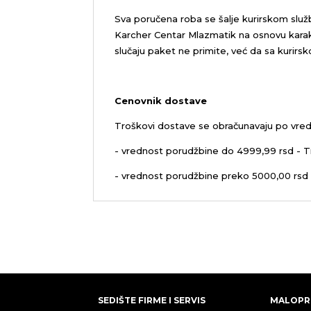
Sva poručena roba se šalje kurirskom služ
Karcher Centar Mlazmatik na osnovu karakt
slučaju paket ne primite, već da sa kurirs
Cenovnik dostave
Troškovi dostave se obračunavaju po vred
- vrednost porudžbine do 4999,99 rsd - T
- vrednost porudžbine preko 5000,00 rsd 
SEDIŠTE FIRME I SERVIS
MALOPR