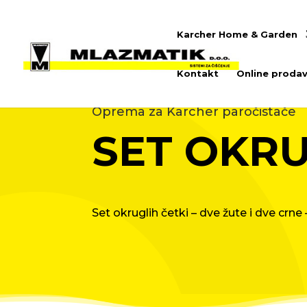
Karcher Home & Garden
Kontakt
Online prodav
Oprema za Karcher paročistače
SET OKRU
Set okruglih četki – dve žute i dve crne