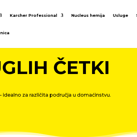
Karcher Professional
Nucleus hemija
Usluge
nica
GLIH ČETKI
 – idealno za različita područja u domaćinstvu.