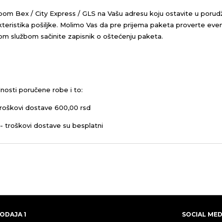
bom Bex / City Express / GLS na Vašu adresu koju ostavite u porud
eristika pošiljke.
Molimo Vas da pre prijema paketa proverte even
kom službom sačinite zapisnik o oštećenju paketa.
nosti poručene robe i to:
roškovi dostave 600,00 rsd
- troškovi dostave su besplatni
ODAJA 1
SOCIAL MED