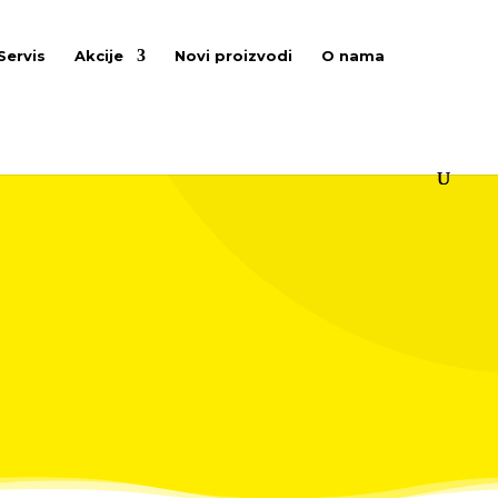
Servis
Akcije
Novi proizvodi
O nama