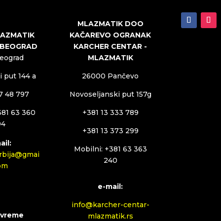
MLAZMATIK DOO
KAČAREVO OGRANAK
LAZMATIK
KARCHER CENTAR -
 BEOGRAD
MLAZMATIK
Beograd
26000 Pančevo
 put 144 a
Novoseljanski put 157g
27 48 797
+381 13 333 789
381 63 360
94
+381 13 373 299
ail:
Mobilni: +381 63 363
rbija@gmai
240
com
e-mail:
info@karcher-centar-
 vreme
mlazmatik.rs