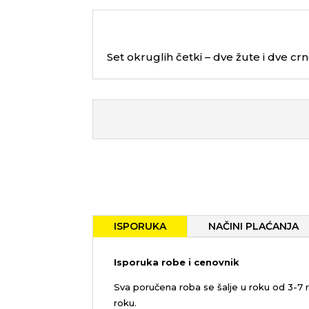
Set okruglih četki – dve žute i dve cr
ISPORUKA
NAČINI PLAĆANJA
Isporuka robe i cenovnik
Sva poručena roba se šalje u roku od 3-7
roku.