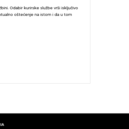
žbini.
Odabir kurirske službe vrši isključivo
tualno oštećenje na istom i da u tom
IA