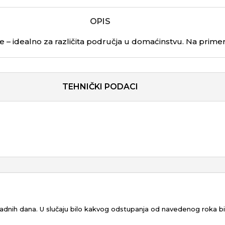
OPIS
ne – idealno za različita područja u domaćinstvu. Na primer
TEHNIČKI PODACI
 radnih dana. U slučaju bilo kakvog odstupanja od navedenog roka 