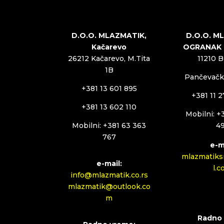
D.O.O. MLAZMATIK,
D.O.O. M
Kačarevo
OGRANAK
26212 Kačarevo, M.Tita
11210 
1B
Pančevački
+381 13 601 895
+381 11 
+381 13 602 110
Mobilni: +
Mobilni: +381 63 363
4
767
e-m
mlazmatiks
e-mail:
l.
info@mlazmatik.co.rs
mlazmatik@outlook.co
m
Radno