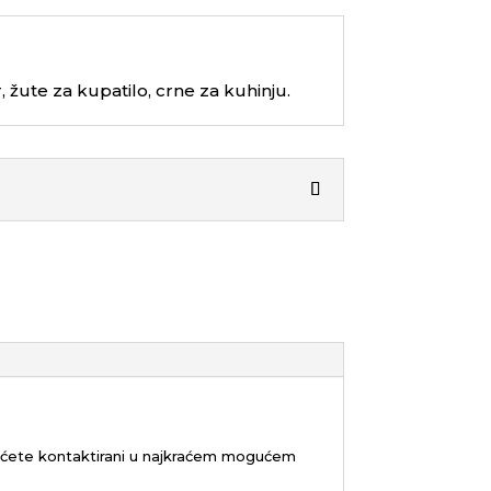
, žute za kupatilo, crne za kuhinju.
bićete kontaktirani u najkraćem mogućem