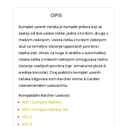
OPIS
Komplet usisnih četaka je komplet pribora koji se
sastoji od dve usisne četke, jedne s tvrdom, druge s
mekom čekinjom. Usisna četka s tvrdom čekinjom
služi za temeljno čišćenje tapaciranih površina i
tepiha (npr. otirači za noge ili sedišta u automobilu).
Usisna četka s mekom čekinjom omogućava nežno
čišćenje osetljivih površina (npr. armaturne ploče ili
srednje konzole). Ovaj praktični komplet usisnih
četaka odgovara svim Karcher Home & Garden
višenamenskim usisivačima.
Kompatibilni Karcher usisivači:
WD 1 Compact Battery
WD 1 Compact Battery Set
WD 2
WD 3