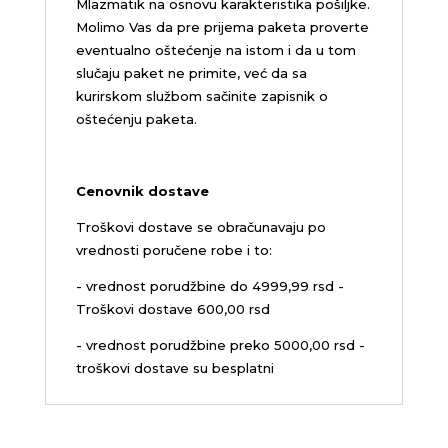
Mlazmatik na osnovu karakteristika pošiljke.
Molimo Vas da pre prijema paketa proverte
eventualno oštećenje na istom i da u tom
slučaju paket ne primite, već da sa
kurirskom službom sačinite zapisnik o
oštećenju paketa.
Cenovnik dostave
Troškovi dostave se obračunavaju po
vrednosti poručene robe i to:
- vrednost porudžbine do 4999,99 rsd -
Troškovi dostave 600,00 rsd
- vrednost porudžbine preko 5000,00 rsd -
troškovi dostave su besplatni