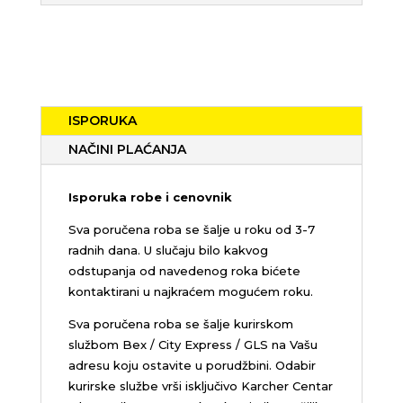
ISPORUKA
NAČINI PLAĆANJA
Isporuka robe i cenovnik
Sva poručena roba se šalje u roku od 3-7
radnih dana. U slučaju bilo kakvog
odstupanja od navedenog roka bićete
kontaktirani u najkraćem mogućem roku.
Sva poručena roba se šalje kurirskom
službom Bex / City Express / GLS na Vašu
adresu koju ostavite u porudžbini.
Odabir
kurirske službe vrši isključivo Karcher Centar