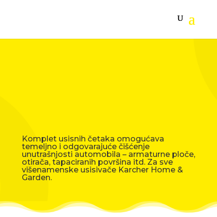
Komplet usisnih četaka omogućava
temeljno i odgovarajuće čišćenje
unutrašnjosti automobila – armaturne ploče,
otirača, tapaciranih površina itd. Za sve
višenamenske usisivače Karcher Home &
Garden.