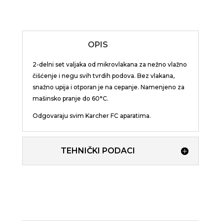
OPIS
2-delni set valjaka od mikrovlakana za nežno vlažno
čišćenje i negu svih tvrdih podova. Bez vlakana,
snažno upija i otporan je na cepanje. Namenjeno za
mašinsko pranje do 60°C.
Odgovaraju svim Karcher FC aparatima.
TEHNIČKI PODACI