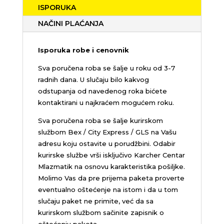
ISPORUKA
NAČINI PLAĆANJA
Isporuka robe i cenovnik
Sva poručena roba se šalje u roku od 3-7
radnih dana. U slučaju bilo kakvog
odstupanja od navedenog roka bićete
kontaktirani u najkraćem mogućem roku.
Sva poručena roba se šalje kurirskom
službom Bex / City Express / GLS na Vašu
adresu koju ostavite u porudžbini.
Odabir
kurirske službe vrši isključivo Karcher Centar
Mlazmatik na osnovu karakteristika pošiljke.
Molimo Vas da pre prijema paketa proverte
eventualno oštećenje na istom i da u tom
slučaju paket ne primite, već da sa
kurirskom službom sačinite zapisnik o