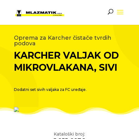
Oprema za Karcher čistače tvrdih
podova
KARCHER VALJAK OD
MIKROVLAKANA, SIVI
Dodatni set sivih valjaka za FC uređaje.
Kataloški broj: