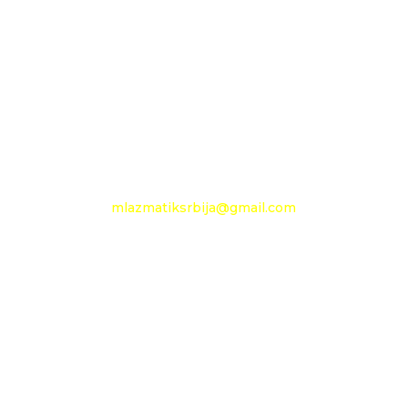
Pančevački put 144 a
+381 11 27 48 797
Mobilni: +381 63 360 494
e-mail:
mlazmatiksrbija@gmail.com
Radno vreme
Ponedeljak - Petak :
09h - 13h
Nedelja: neradni dan