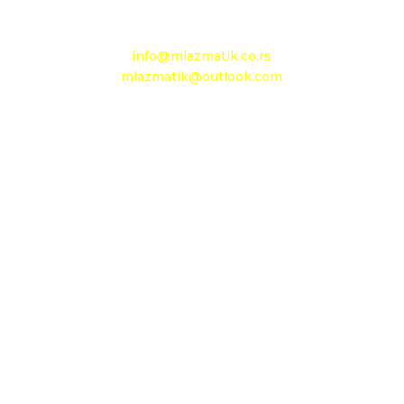
e-mail:
info@mlazmatik.co.rs
mlazmatik@outlook.com
Radno vreme:
Radni dani: 08:30h - 16:30h
Subota: 08h - 15h
Nedelja: neradni dan
Maloprodaja 1
D.O.O. MLAZMATIK
OGRANAK BEOGRAD
11210 Beograd