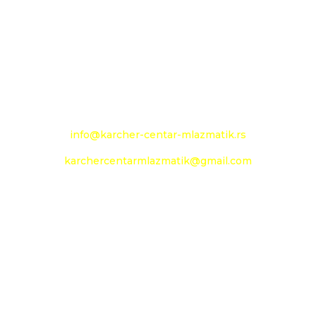
+381 13 333 789
+381 13 373 299
Mobilni: +381 63 363 240
e-mail:
info@karcher-centar-mlazmatik.rs
karchercentarmlazmatik@gmail.com
Radno vreme:
Radni dani: 08:00h - 20:00h
Subota: 09:00h - 14h
Nedelja: neradni dan
Social Media