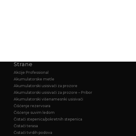
KARCHER GARANCIJA
KARCHER PRODUŽENA GARANCIJA ZA
HOME&GARDEN PERAČE
Strane
Akcije Professional
Akumulatorske metle
Akumulatorski usisivači za prozore
Akumulatorski usisivači za prozore – Pribor
Akumulatorski višenamesnki usisivači
Čišćenje rezervoara
Čišćenje suvim ledom
Čistači stepenica/pokretnih stepenica
Čistači terasa
Čistači tvrdih podova