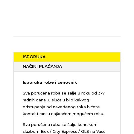
ISPORUKA
NAČINI PLAĆANJA
Isporuka robe i cenovnik
Sva poručena roba se šalje u roku od 3-7
radnih dana. U slučaju bilo kakvog
odstupanja od navedenog roka bićete
kontaktirani u najkraćem mogućem roku.
Sva poručena roba se šalje kurirskom
službom Bex / City Express / GLS na Vašu