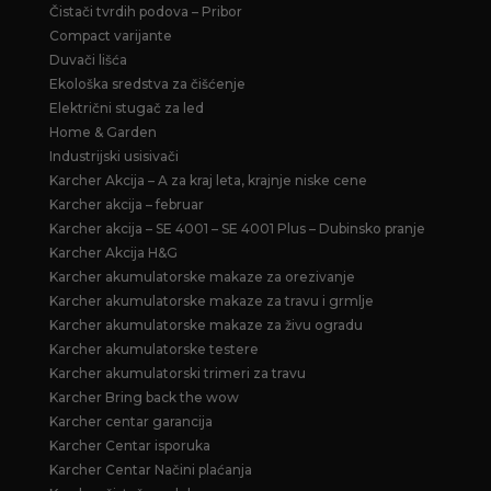
Čistači tvrdih podova – Pribor
Compact varijante
Duvači lišća
Ekološka sredstva za čišćenje
Električni stugač za led
Home & Garden
Industrijski usisivači
Karcher Akcija – A za kraj leta, krajnje niske cene
Karcher akcija – februar
Karcher akcija – SE 4001 – SE 4001 Plus – Dubinsko pranje
Karcher Akcija H&G
Karcher akumulatorske makaze za orezivanje
Karcher akumulatorske makaze za travu i grmlje
Karcher akumulatorske makaze za živu ogradu
Karcher akumulatorske testere
Karcher akumulatorski trimeri za travu
Karcher Bring back the wow
Karcher centar garancija
Karcher Centar isporuka
Karcher Centar Načini plaćanja