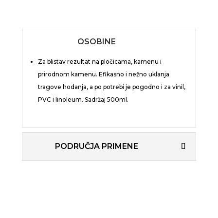
OSOBINE
Za blistav rezultat na pločicama, kamenu i
prirodnom kamenu. Efikasno i nežno uklanja
tragove hodanja, a po potrebi je pogodno i za vinil,
PVC i linoleum. Sadržaj 500ml.
PODRUČJA PRIMENE