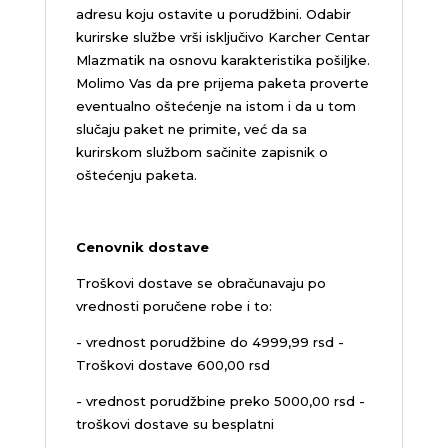
adresu koju ostavite u porudžbini.
Odabir
kurirske službe vrši isključivo Karcher Centar
Mlazmatik na osnovu karakteristika pošiljke.
Molimo Vas da pre prijema paketa proverte
eventualno oštećenje na istom i da u tom
slučaju paket ne primite, već da sa
kurirskom službom sačinite zapisnik o
oštećenju paketa.
Cenovnik dostave
Troškovi dostave se obračunavaju po
vrednosti poručene robe i to:
- vrednost porudžbine do 4999,99 rsd -
Troškovi dostave 600,00 rsd
- vrednost porudžbine preko 5000,00 rsd -
troškovi dostave su besplatni