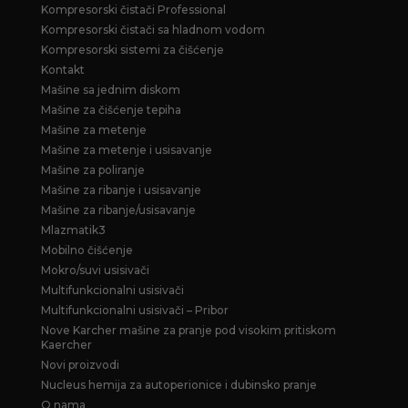
Kompresorski čistači Professional
Kompresorski čistači sa hladnom vodom
Kompresorski sistemi za čišćenje
Kontakt
Mašine sa jednim diskom
Mašine za čišćenje tepiha
Mašine za metenje
Mašine za metenje i usisavanje
Mašine za poliranje
Mašine za ribanje i usisavanje
Mašine za ribanje/usisavanje
Mlazmatik3
Mobilno čišćenje
Mokro/suvi usisivači
Multifunkcionalni usisivači
Multifunkcionalni usisivači – Pribor
Nove Karcher mašine za pranje pod visokim pritiskom
Kaercher
Novi proizvodi
Nucleus hemija za autoperionice i dubinsko pranje
O nama