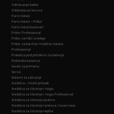
Održavanje bašte
Odstranjivač korova
Parni čistači
Parni čistači – Pribor
Parni čistači/usisivači
Pribor Professional
Pribor za H&G uređaje
Pribor za Karcher mobilne čistače
Professional
Prskalica pod pritiskom na baterije
Robotska kosačica
Saveti za primenu
Servis
Sistemi za zalivanje
Sredstva – Visoki pritisak
Sredstva za čišćenje i negu
Sredstva za čišćenje i negu Professional
Sredstva za čišćenje podova
Sredstva za čišćenje tankova / rezervoara
Sredstva za čišćenje tepiha