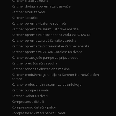
Karcher čistač vazduha
Karcher dodatna oprema za usisivače
Karcher filteri za vodu
Karcher kosačice
Karcher oprema – baterije i punjači
Karcher oprema za akumulatorske aparate
Karcher oprema za dispanzer za vodu WPC 120 UF
Karcher oprema za prečišćivače vazduha
Karcher oprema za profesionalne Karcher aparate
Karcher oprema za VC 4/6 Cordless usisivače
Karcher potapajuće pumpe za prljavu vodu
Karcher prečišćivači vazduha
Karcher pribor za ekstracione mašine
Karcher produžena garancija za Karcher Home&Garden
perače
Karcher profesionalni sistemi za dezinfekciju
Karcher pumpe za vodu
Karcher Robot usisivači
Kompresorski čistači
Kompresorski čistači – pribor
Kompresorski čistači na vrelu vodu