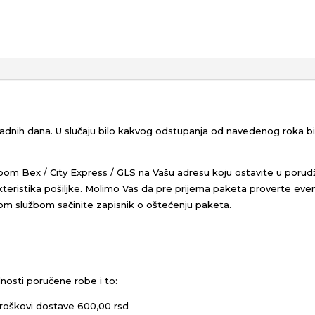
 radnih dana. U slučaju bilo kakvog odstupanja od navedenog roka 
bom Bex / City Express / GLS na Vašu adresu koju ostavite u porud
eristika pošiljke.
Molimo Vas da pre prijema paketa proverte even
kom službom sačinite zapisnik o oštećenju paketa.
nosti poručene robe i to:
roškovi dostave 600,00 rsd