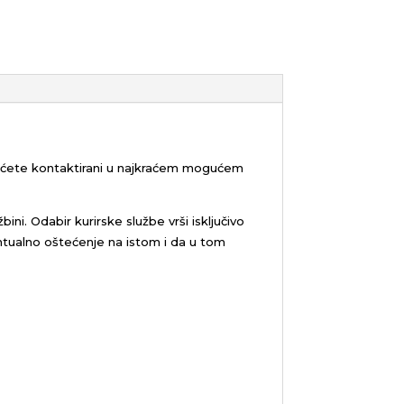
bićete kontaktirani u najkraćem mogućem
žbini.
Odabir kurirske službe vrši isključivo
tualno oštećenje na istom i da u tom