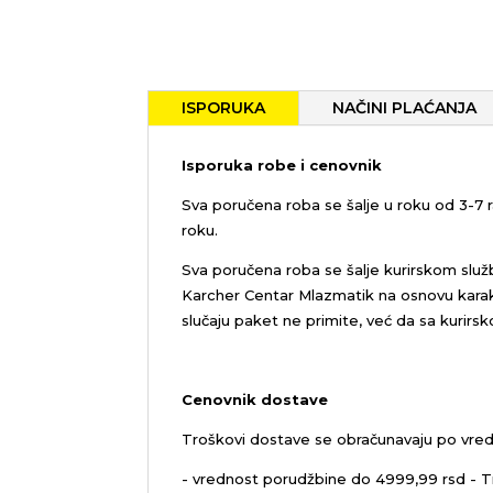
ISPORUKA
NAČINI PLAĆANJA
Isporuka robe i cenovnik
Sva poručena roba se šalje u roku od 3-7
roku.
Sva poručena roba se šalje kurirskom služ
Karcher Centar Mlazmatik na osnovu karakt
slučaju paket ne primite, već da sa kurirs
Cenovnik dostave
Troškovi dostave se obračunavaju po vred
- vrednost porudžbine do 4999,99 rsd - T