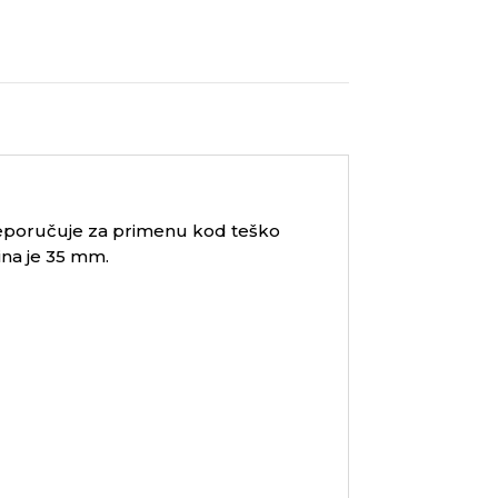
preporučuje za primenu kod teško
rina je 35 mm.