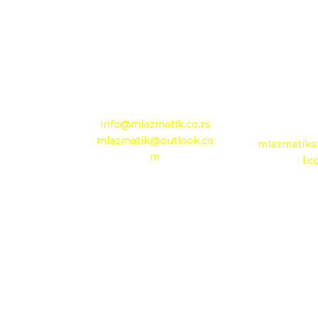
+381 13 601 895
+381 11 
+381 13 602 110
Mobilni: +
Mobilni: +381 63 363
4
767
e-mail:
info@mlazmatik.co.rs
e-m
mlazmatik@outlook.co
mlazmatiks
m
l.
Radno vreme:
Radni dani: 08:30h -
Radno
16:30h
Subota: 08h - 15h
Ponedeljak
Nedelja: neradni dan
09h 
Nedelja: n