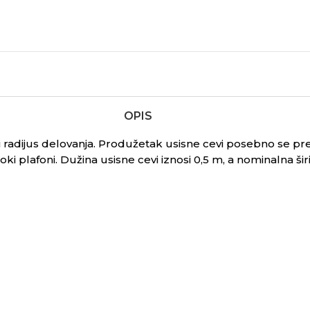
OPIS
i radijus delovanja. Produžetak usisne cevi posebno se 
ki plafoni. Dužina usisne cevi iznosi 0,5 m, a nominalna ši