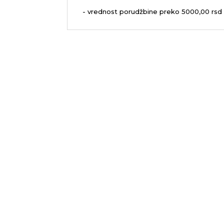
- vrednost porudžbine preko 5000,00 rsd 
Sedište firme i servis
Malopr
D.O.O. MLAZMATIK,
D.O.O. M
Kačarevo
OGRANAK
26212 Kačarevo, M.Tita
11210 
1B
Pančevački