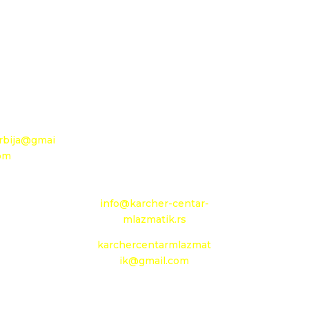
27 48 797
26000 Pančevo
381 63 360
Novoseljanski put 157g
94
+381 13 333 789
+381 13 373 299
ail:
Mobilni: +381 63 363
rbija@gmai
240
com
e-mail:
info@karcher-centar-
mlazmatik.rs
 vreme
karchercentarmlazmat
 - Petak :
ik@gmail.com
- 13h
eradni dan
Radno vreme: