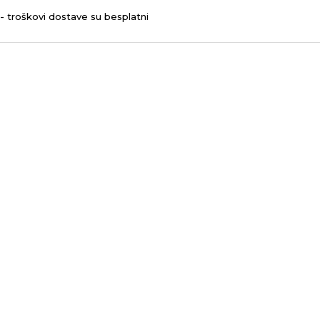
- troškovi dostave su besplatni
odaja 1
Social Med
Prati
Prati
LAZMATIK
 BEOGRAD
MLAZMATIK DOO
Beograd
KAČAREVO OGRANAK
KARCHER CENTAR -
 put 144 a
MLAZMATIK