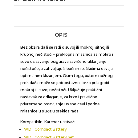
OPIS
Bez obzira da li se radi o suvoj ili mokroj, sitnoj ili
krupnoj nečistoći – preklopna mlaznica za mokro i
suvo usisavanje osigurava savršeno uklanjanje
nečistoće, a zahvaljujući bočnim točkićima osvaja
optimalnim klizanjem. Osim toga, putem nožnog
prekidača može se jednostavno i brzo prilagoditi
mokroj ili suvoj nečistoći. Uključuje praktični
nastavak za odlaganje, za brzo i praktično
privremeno ostavljanje usisne cevi i podne
mlaznice u slučaju prekida rada.
Kompatibilni Karcher usisivači:
WD 1 Compact Battery
WD 1 Compact Battery Set