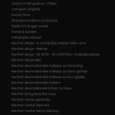
Čistači tvrdih podova – Pribor
Compact varijante
Duvači lišća
Ekološka sredstva za čišćenje
Električni stugač za led
Home & Garden
Industrijski usisivači
Karcher Akcija – A za kraj leta, krajnje niske cene
Karcher akcija – februar
Karcher akcija – SE 4001 – SE 4001 Plus – Dubinsko pranje
Karcher Akcija H&G
Karcher akumulatorske makaze za orezivanje
Karcher akumulatorske makaze za travu i grmlje
Karcher akumulatorske makaze za živu ogradu
Karcher akumulatorske testere
Karcher akumulatorski trimeri za travu
Karcher Bring back the wow
Karcher centar garancija
Karcher Centar isporuka
Karcher Centar Načini plaćanja