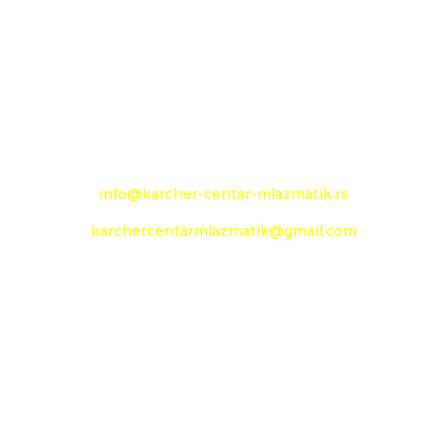
+381 13 333 789
+381 13 373 299
Mobilni: +381 63 363 240
e-mail:
info@karcher-centar-mlazmatik.rs
karchercentarmlazmatik@gmail.com
Radno vreme:
Radni dani: 08:00h - 20:00h
Subota: 09:00h - 14h
Nedelja: neradni dan
Social Media