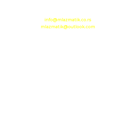
e-mail:
info@mlazmatik.co.rs
mlazmatik@outlook.com
Radno vreme:
Radni dani: 08:30h - 16:30h
Subota: 08h - 15h
Nedelja: neradni dan
Maloprodaja 1
D.O.O. MLAZMATIK
OGRANAK BEOGRAD
11210 Beograd