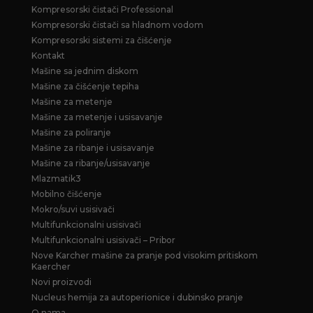
Kompresorski čistači Professional
Kompresorski čistači sa hladnom vodom
Kompresorski sistemi za čišćenje
Kontakt
Mašine sa jednim diskom
Mašine za čišćenje tepiha
Mašine za metenje
Mašine za metenje i usisavanje
Mašine za poliranje
Mašine za ribanje i usisavanje
Mašine za ribanje/usisavanje
Mlazmatik3
Mobilno čišćenje
Mokro/suvi usisivači
Multifunkcionalni usisivači
Multifunkcionalni usisivači – Pribor
Nove Karcher mašine za pranje pod visokim pritiskom
Kaercher
Novi proizvodi
Nucleus hemija za autoperionice i dubinsko pranje
O nama