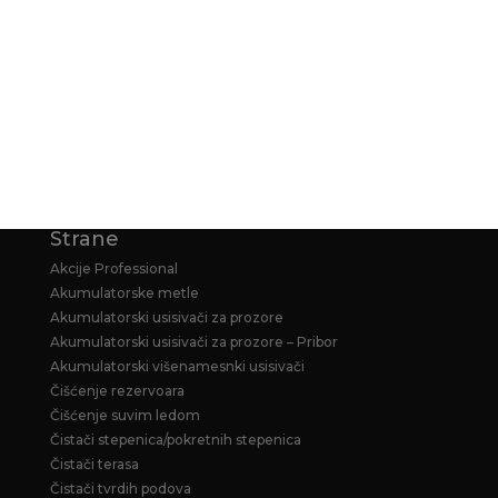
KARCHER GARANCIJA
KARCHER PRODUŽENA GARANCIJA ZA
HOME&GARDEN PERAČE
Strane
Akcije Professional
Akumulatorske metle
Akumulatorski usisivači za prozore
Akumulatorski usisivači za prozore – Pribor
Akumulatorski višenamesnki usisivači
Čišćenje rezervoara
Čišćenje suvim ledom
Čistači stepenica/pokretnih stepenica
Čistači terasa
Čistači tvrdih podova