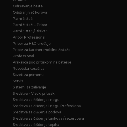
Održavanje bašte
Odstranjivač korova
Parni čistači
Parni čistači – Pribor
Parni čistači/usisivači
Pribor Professional
Pribor za H&G uređaje
Pribor za Karcher mobilne čistače
Professional
Prskalica pod pritiskom na baterije
Robotska kosačica
Saveti za primenu
Servis
Sistemi za zalivanje
Sredstva – Visoki pritisak
Sredstva za čišćenje i negu
Sredstva za čišćenje i negu Professional
Sredstva za čišćenje podova
Sredstva za čišćenje tankova / rezervoara
Sredstva za čišćenje tepiha