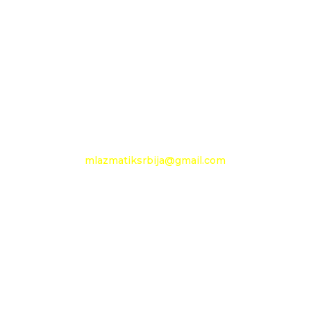
Pančevački put 144 a
+381 11 27 48 797
Mobilni: +381 63 360 494
e-mail:
mlazmatiksrbija@gmail.com
Radno vreme
Ponedeljak - Petak :
09h - 13h
Nedelja: neradni dan