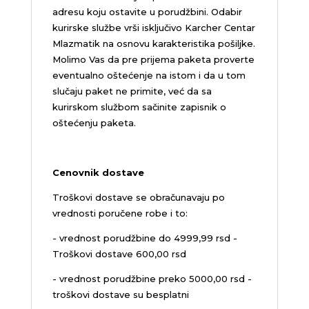
adresu koju ostavite u porudžbini.
Odabir
kurirske službe vrši isključivo Karcher Centar
Mlazmatik na osnovu karakteristika pošiljke.
Molimo Vas da pre prijema paketa proverte
eventualno oštećenje na istom i da u tom
slučaju paket ne primite, već da sa
kurirskom službom sačinite zapisnik o
oštećenju paketa.
Cenovnik dostave
Troškovi dostave se obračunavaju po
vrednosti poručene robe i to:
- vrednost porudžbine do 4999,99 rsd -
Troškovi dostave 600,00 rsd
- vrednost porudžbine preko 5000,00 rsd -
troškovi dostave su besplatni