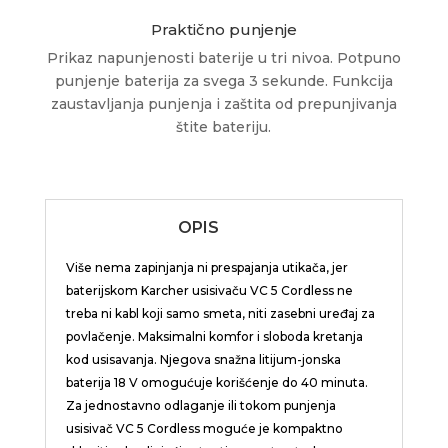
Praktično punjenje
Prikaz napunjenosti baterije u tri nivoa. Potpuno
punjenje baterija za svega 3 sekunde. Funkcija
zaustavljanja punjenja i zaštita od prepunjivanja
štite bateriju.
OPIS
Više nema zapinjanja ni prespajanja utikača, jer
baterijskom Karcher usisivaču VC 5 Cordless ne
treba ni kabl koji samo smeta, niti zasebni uređaj za
povlačenje. Maksimalni komfor i sloboda kretanja
kod usisavanja. Njegova snažna litijum-jonska
baterija 18 V omogućuje korišćenje do 40 minuta.
Za jednostavno odlaganje ili tokom punjenja
usisivač VC 5 Cordless moguće je kompaktno