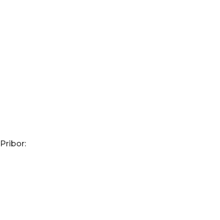

Načini plaćanja
Pribor: