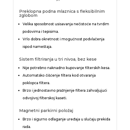
Preklopna podna mlaznica s fleksibilnim
zglobom
Velika sposobnost usisavanja nečistoće na tvrdim
podovima i tepisima.
Vrlo dobra okretnost i mogućnost podvlačenja
ispod nameštaja.
Sistem filtriranja u tri nivoa, bez kese
Nije potrebno naknadno kupovanje filterskih kesa.
Automatsko čišćenje filtera kod otvaranja
poklopca filtera.
Brzo i jednostavno pražnjenje filtera zahvaljujući
odvojivoj filterskoj kaseti.
Magnetni parkirni položaj
Brzo i sigurno odlaganje uređaja u slučaju prekida
rada.