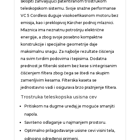
sklopiti zahvaljujući patentiranom trostrukom
teleskopskom sistemu. Svoje snažne performanse
VC 5 Cordless duguje visokoefikasnom motoru bez
emisija, kao i preklopivoj Kärcher podnoj mlaznici.
Mlaznica ima neznatnu potrošnju električne
energije, a zbog svoje posebno kompaktne
konstrukcije i specijalne geometrije daje
maksimalnu snagu. Za najbolje rezultate čišćenja
na svim tvrdim podovima i tepisima. Dodatna
prednost je filterski sistem bez kese s integrisanim
čišćenjem filtera zbog čega se štedi na skupim
zamenljivim kesama. Filterska kaseta se
jednostavno vadi i osigurava brzo pražnjenje filtera.
Trostruka teleskopska usisna cev
Pritiskom na dugme uređaj je moguće smanjiti
napola.
Savršeno odlaganje u najmanjem prostoru.
Optimalno prilagođavanje usisne cevi visini tela,
odnosno određenoj primeni.