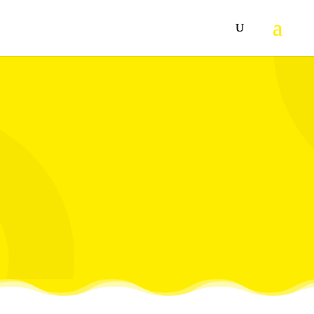
Maksimalna sloboda kretanja, maksimalna udobnost:
usisivač bez kabla Karcher usisivač VC 5 Cordless s
trajanjem rada do 40 min omogućuje usisavanje bez
povlačenja velikog kućišta za sobom.