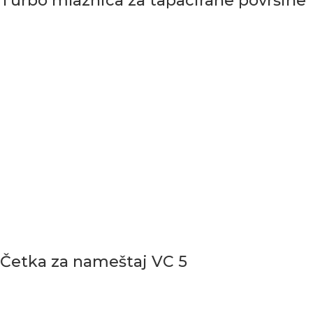
Turbo mlaznica za tapacirane površine
Četka za nameštaj VC 5