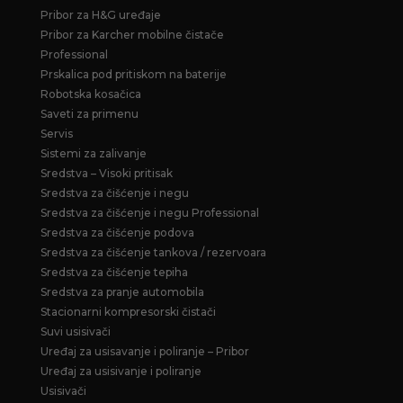
Pribor za H&G uređaje
Pribor za Karcher mobilne čistače
Professional
Prskalica pod pritiskom na baterije
Robotska kosačica
Saveti za primenu
Servis
Sistemi za zalivanje
Sredstva – Visoki pritisak
Sredstva za čišćenje i negu
Sredstva za čišćenje i negu Professional
Sredstva za čišćenje podova
Sredstva za čišćenje tankova / rezervoara
Sredstva za čišćenje tepiha
Sredstva za pranje automobila
Stacionarni kompresorski čistači
Suvi usisivači
Uređaj za usisavanje i poliranje – Pribor
Uređaj za usisivanje i poliranje
Usisivači