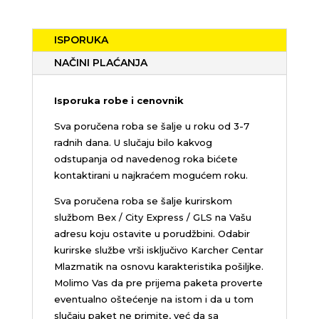
ISPORUKA
NAČINI PLAĆANJA
Isporuka robe i cenovnik
Sva poručena roba se šalje u roku od 3-7
radnih dana. U slučaju bilo kakvog
odstupanja od navedenog roka bićete
kontaktirani u najkraćem mogućem roku.
Sva poručena roba se šalje kurirskom
službom Bex / City Express / GLS na Vašu
adresu koju ostavite u porudžbini.
Odabir
kurirske službe vrši isključivo Karcher Centar
Mlazmatik na osnovu karakteristika pošiljke.
Molimo Vas da pre prijema paketa proverte
eventualno oštećenje na istom i da u tom
slučaju paket ne primite, već da sa