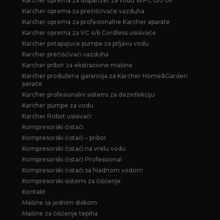
Karcher oprema za dispanzer za vodu WPC 120 UF
Karcher oprema za prečišćivače vazduha
Karcher oprema za profesionalne Karcher aparate
Karcher oprema za VC 4/6 Cordless usisivače
Karcher potapajuće pumpe za prljavu vodu
Karcher prečišćivači vazduha
Karcher pribor za ekstracione mašine
Karcher produžena garancija za Karcher Home&Garden
perače
Karcher profesionalni sistemi za dezinfekciju
Karcher pumpe za vodu
Karcher Robot usisivači
Kompresorski čistači
Kompresorski čistači – pribor
Kompresorski čistači na vrelu vodu
Kompresorski čistači Professional
Kompresorski čistači sa hladnom vodom
Kompresorski sistemi za čišćenje
Kontakt
Mašine sa jednim diskom
Mašine za čišćenje tepiha