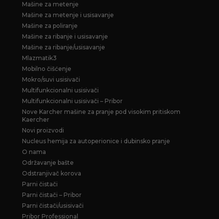
Mašine za metenje
Mašine za metenje i usisavanje
Mašine za poliranje
Mašine za ribanje i usisavanje
Mašine za ribanje/usisavanje
Mlazmatik3
Mobilno čišćenje
Mokro/suvi usisivači
Multifunkcionalni usisivači
Multifunkcionalni usisivači – Pribor
Nove Karcher mašine za pranje pod visokim pritiskom
Kaercher
Novi proizvodi
Nucleus hemija za autoperionice i dubinsko pranje
O nama
Održavanje bašte
Odstranjivač korova
Parni čistači
Parni čistači – Pribor
Parni čistači/usisivači
Pribor Professional