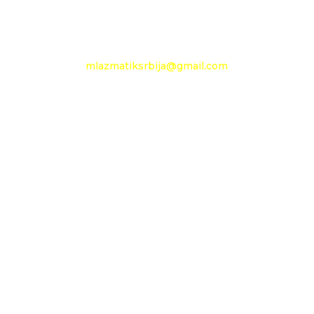
e-mail:
mlazmatiksrbija@gmail.com
Radno vreme
Ponedeljak - Petak :
09h - 13h
Nedelja: neradni dan