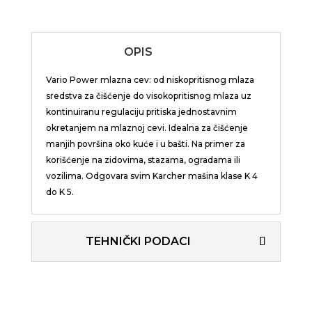
OPIS
Vario Power mlazna cev: od niskopritisnog mlaza
sredstva za čišćenje do visokopritisnog mlaza uz
kontinuiranu regulaciju pritiska jednostavnim
okretanjem na mlaznoj cevi. Idealna za čišćenje
manjih površina oko kuće i u bašti. Na primer za
korišćenje na zidovima, stazama, ogradama ili
vozilima. Odgovara svim Karcher mašina klase K 4
do K 5.
TEHNIČKI PODACI