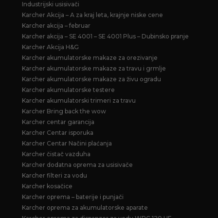
Industrijski usisivači
Karcher Akcija – A za kraj leta, krajnje niske cene
Karcher akcija – februar
Karcher akcija – SE 4001 – SE 4001 Plus – Dubinsko pranje
Karcher Akcija H&G
Karcher akumulatorske makaze za orezivanje
Karcher akumulatorske makaze za travu i grmlje
Karcher akumulatorske makaze za živu ogradu
Karcher akumulatorske testere
Karcher akumulatorski trimeri za travu
Karcher Bring back the wow
Karcher centar garancija
Karcher Centar isporuka
Karcher Centar Načini plaćanja
Karcher čistač vazduha
Karcher dodatna oprema za usisivače
Karcher filteri za vodu
Karcher kosačice
Karcher oprema – baterije i punjači
Karcher oprema za akumulatorske aparate