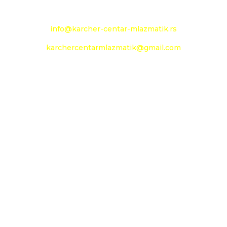
e-mail:
info@karcher-centar-mlazmatik.rs
karchercentarmlazmatik@gmail.com
Radno vreme:
Radni dani: 08:00h - 20:00h
Subota: 09:00h - 14h
Nedelja: neradni dan
Social Media
Prati
Prati