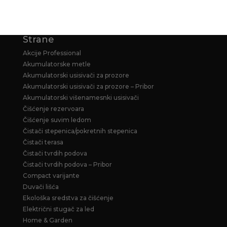
Strane
Akcije Professional
Akumulatorske metle
Akumulatorski usisivači za prozore
Akumulatorski usisivači za prozore – Pribor
Akumulatorski višenamesnki usisivači
Čišćenje rezervoara
Čišćenje suvim ledom
Čistači stepenica/pokretnih stepenica
Čistači terasa
Čistači tvrdih podova
Čistači tvrdih podova – Pribor
Compact varijante
Duvači lišća
Ekološka sredstva za čišćenje
Električni stugač za led
Home & Garden