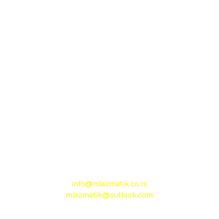
Sedište firme i servis
D.O.O. MLAZMATIK, Kačarevo
26212 Kačarevo, M.Tita 1B
+381 13 601 895
+381 13 602 110
Mobilni: +381 63 363 767
e-mail:
info@mlazmatik.co.rs
mlazmatik@outlook.com