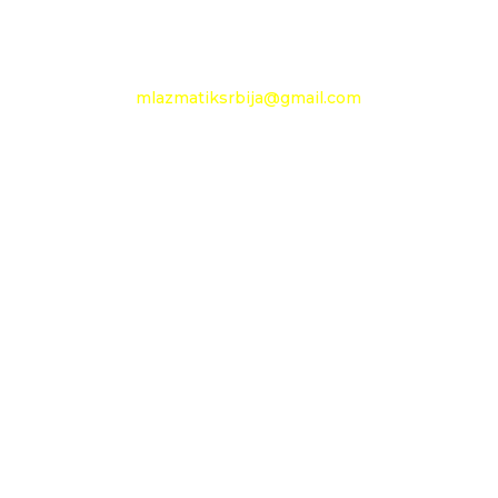
e-mail:
mlazmatiksrbija@gmail.com
Radno vreme
Ponedeljak - Petak :
09h - 13h
Nedelja: neradni dan