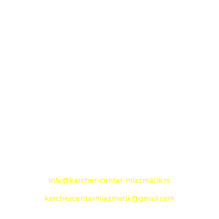
MLAZMATIK DOO KAČAREVO OGRANAK
KARCHER CENTAR - MLAZMATIK
26000 Pančevo
Novoseljanski put 157g
+381 13 333 789
+381 13 373 299
Mobilni: +381 63 363 240
e-mail:
info@karcher-centar-mlazmatik.rs
karchercentarmlazmatik@gmail.com