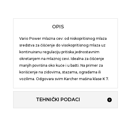
OPIS
Vario Power mlazna cev: od niskopritisnog mlaza
sredstva za čišćenje do visokopritisnog mlaza uz
kontinuiranu regulaciju pritiska jednostavnim
okretanjem na mlaznoj cevi. Idealna za čišćenje
manjih površina oko kuće i u bašti. Na primer za
korišćenje na zidovima, stazama, ogradama ili
vozilima. Odgovara svim Karcher mašina klase K 7.
TEHNIČKI PODACI