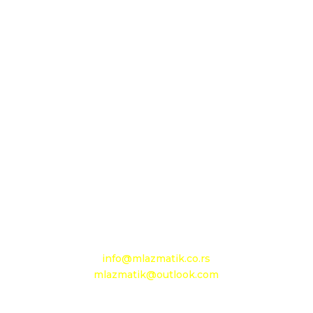
Sedište firme i servis
D.O.O. MLAZMATIK, Kačarevo
26212 Kačarevo, M.Tita 1B
+381 13 601 895
+381 13 602 110
Mobilni: +381 63 363 767
e-mail:
info@mlazmatik.co.rs
mlazmatik@outlook.com
Radno vreme: