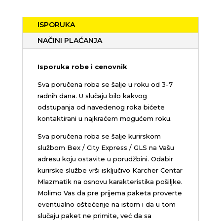
ISPORUKA
NAČINI PLAĆANJA
Isporuka robe i cenovnik
Sva poručena roba se šalje u roku od 3-7
radnih dana. U slučaju bilo kakvog
odstupanja od navedenog roka bićete
kontaktirani u najkraćem mogućem roku.
Sva poručena roba se šalje kurirskom
službom Bex / City Express / GLS na Vašu
adresu koju ostavite u porudžbini.
Odabir
kurirske službe vrši isključivo Karcher Centar
Mlazmatik na osnovu karakteristika pošiljke.
Molimo Vas da pre prijema paketa proverte
eventualno oštećenje na istom i da u tom
slučaju paket ne primite, već da sa