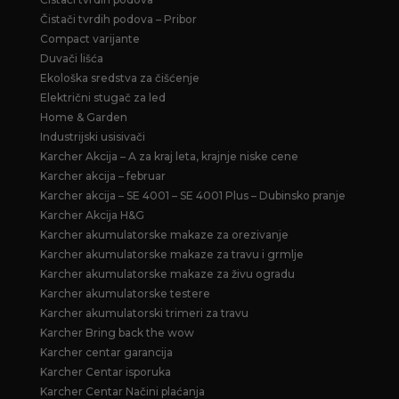
Čistači tvrdih podova – Pribor
Compact varijante
Duvači lišća
Ekološka sredstva za čišćenje
Električni stugač za led
Home & Garden
Industrijski usisivači
Karcher Akcija – A za kraj leta, krajnje niske cene
Karcher akcija – februar
Karcher akcija – SE 4001 – SE 4001 Plus – Dubinsko pranje
Karcher Akcija H&G
Karcher akumulatorske makaze za orezivanje
Karcher akumulatorske makaze za travu i grmlje
Karcher akumulatorske makaze za živu ogradu
Karcher akumulatorske testere
Karcher akumulatorski trimeri za travu
Karcher Bring back the wow
Karcher centar garancija
Karcher Centar isporuka
Karcher Centar Načini plaćanja