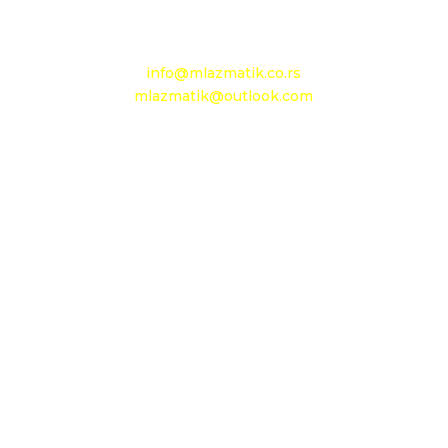
e-mail:
info@mlazmatik.co.rs
mlazmatik@outlook.com
Radno vreme:
Radni dani: 08:30h - 16:30h
Subota: 08h - 15h
Nedelja: neradni dan
Maloprodaja 1
D.O.O. MLAZMATIK
OGRANAK BEOGRAD