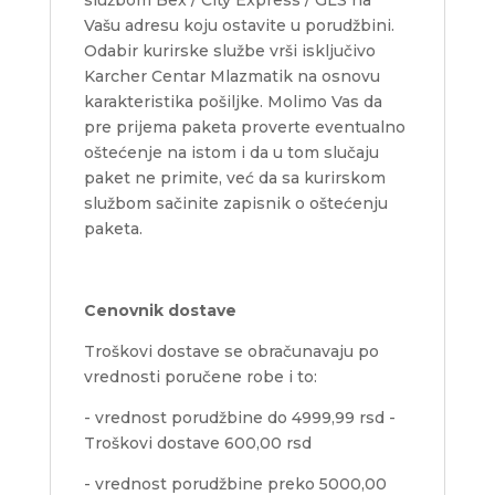
Vašu adresu koju ostavite u porudžbini.
Odabir kurirske službe vrši isključivo
Karcher Centar Mlazmatik na osnovu
karakteristika pošiljke.
Molimo Vas da
pre prijema paketa proverte eventualno
oštećenje na istom i da u tom slučaju
paket ne primite, već da sa kurirskom
službom sačinite zapisnik o oštećenju
paketa.
Cenovnik dostave
Troškovi dostave se obračunavaju po
vrednosti poručene robe i to:
- vrednost porudžbine do 4999,99 rsd -
Troškovi dostave 600,00 rsd
- vrednost porudžbine preko 5000,00