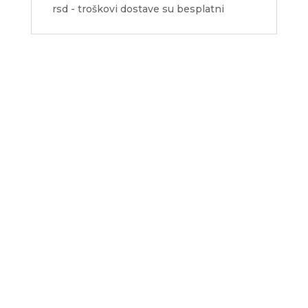
rsd - troškovi dostave su besplatni
Sedište firme i servis
D.O.O. MLAZMATIK, Kačarevo
26212 Kačarevo, M.Tita 1B
+381 13 601 895
+381 13 602 110
Mobilni: +381 63 363 767