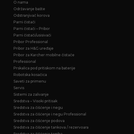
O nama
Održavanje bašte
Odstranjivač korova
Parni čistači
Parni čistači – Pribor
Parni čistači/usisivači
Pribor Professional
Pribor za H&G uređaje
Pribor za Karcher mobilne čistače
Professional
Prskalica pod pritiskom na baterije
Robotska kosačica
Saveti za primenu
Servis
Sistemi za zalivanje
Sredstva – Visoki pritisak
Sredstva za čišćenje i negu
Sredstva za čišćenje i negu Professional
Sredstva za čišćenje podova
Sredstva za čišćenje tankova / rezervoara
Sredstva za čišćenje tepiha