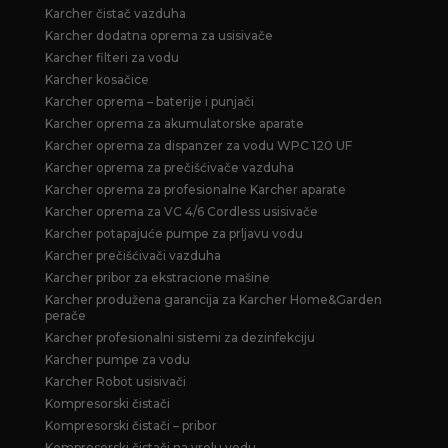
Karcher čistač vazduha
Karcher dodatna oprema za usisivače
Karcher filteri za vodu
Karcher kosačice
Karcher oprema – baterije i punjači
Karcher oprema za akumulatorske aparate
Karcher oprema za dispanzer za vodu WPC 120 UF
Karcher oprema za prečišćivače vazduha
Karcher oprema za profesionalne Karcher aparate
Karcher oprema za VC 4/6 Cordless usisivače
Karcher potapajuće pumpe za prljavu vodu
Karcher prečišćivači vazduha
Karcher pribor za ekstracione mašine
Karcher produžena garancija za Karcher Home&Garden
perače
Karcher profesionalni sistemi za dezinfekciju
Karcher pumpe za vodu
Karcher Robot usisivači
Kompresorski čistači
Kompresorski čistači – pribor
Kompresorski čistači na vrelu vodu