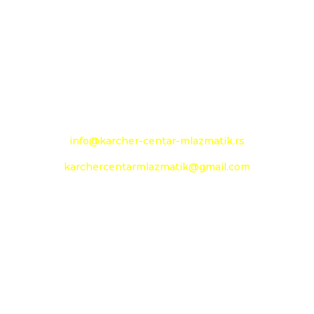
+381 13 333 789
+381 13 373 299
Mobilni: +381 63 363 240
e-mail:
info@karcher-centar-mlazmatik.rs
karchercentarmlazmatik@gmail.com
Radno vreme:
Radni dani: 08:00h - 20:00h
Subota: 09:00h - 14h
Nedelja: neradni dan