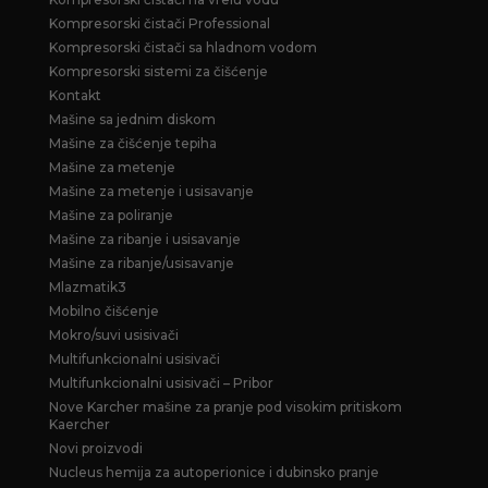
Kompresorski čistači Professional
Kompresorski čistači sa hladnom vodom
Kompresorski sistemi za čišćenje
Kontakt
Mašine sa jednim diskom
Mašine za čišćenje tepiha
Mašine za metenje
Mašine za metenje i usisavanje
Mašine za poliranje
Mašine za ribanje i usisavanje
Mašine za ribanje/usisavanje
Mlazmatik3
Mobilno čišćenje
Mokro/suvi usisivači
Multifunkcionalni usisivači
Multifunkcionalni usisivači – Pribor
Nove Karcher mašine za pranje pod visokim pritiskom
Kaercher
Novi proizvodi
Nucleus hemija za autoperionice i dubinsko pranje