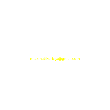
11210 Beograd
Pančevački put 144 a
+381 11 27 48 797
Mobilni: +381 63 360 494
e-mail:
mlazmatiksrbija@gmail.com
Radno vreme
Ponedeljak - Petak :
09h - 13h