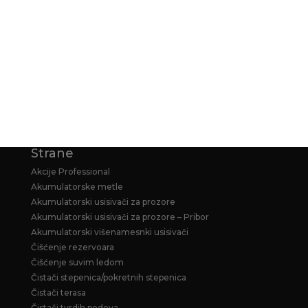
KARCHER GARANCIJA
KARCHER PRODUŽENA GARANCIJA ZA
HOME&GARDEN PERAČE
Strane
Akcije Professional
Akumulatorske metle
Akumulatorski usisivači za prozore
Akumulatorski usisivači za prozore – Pribor
Akumulatorski višenamesnki usisivači
Čišćenje rezervoara
Čišćenje suvim ledom
Čistači stepenica/pokretnih stepenica
Čistači terasa
Čistači tvrdih podova