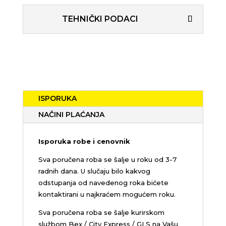
TEHNIČKI PODACI
ISPORUKA
NAČINI PLAĆANJA
Isporuka robe i cenovnik
Sva poručena roba se šalje u roku od 3-7
radnih dana. U slučaju bilo kakvog
odstupanja od navedenog roka bićete
kontaktirani u najkraćem mogućem roku.
Sva poručena roba se šalje kurirskom
službom Bex / City Express / GLS na Vašu