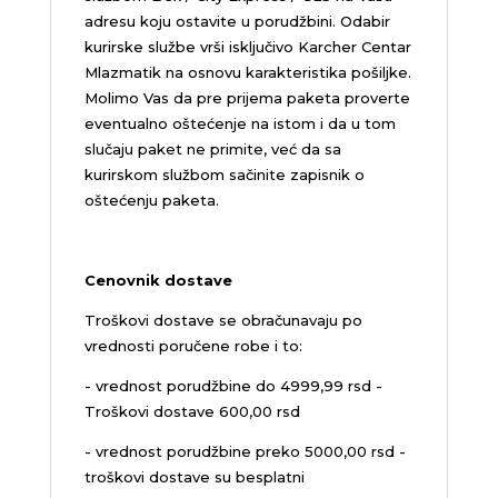
adresu koju ostavite u porudžbini.
Odabir
kurirske službe vrši isključivo Karcher Centar
Mlazmatik na osnovu karakteristika pošiljke.
Molimo Vas da pre prijema paketa proverte
eventualno oštećenje na istom i da u tom
slučaju paket ne primite, već da sa
kurirskom službom sačinite zapisnik o
oštećenju paketa.
Cenovnik dostave
Troškovi dostave se obračunavaju po
vrednosti poručene robe i to:
- vrednost porudžbine do 4999,99 rsd -
Troškovi dostave 600,00 rsd
- vrednost porudžbine preko 5000,00 rsd -
troškovi dostave su besplatni