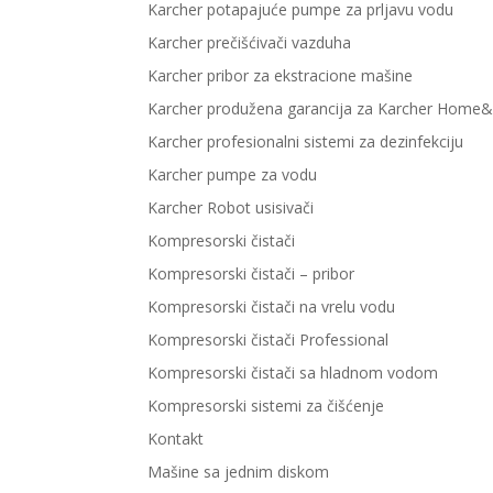
Karcher potapajuće pumpe za prljavu vodu
Karcher prečišćivači vazduha
Karcher pribor za ekstracione mašine
Karcher produžena garancija za Karcher Home
Karcher profesionalni sistemi za dezinfekciju
Karcher pumpe za vodu
Karcher Robot usisivači
Kompresorski čistači
Kompresorski čistači – pribor
Kompresorski čistači na vrelu vodu
Kompresorski čistači Professional
Kompresorski čistači sa hladnom vodom
Kompresorski sistemi za čišćenje
Kontakt
Mašine sa jednim diskom