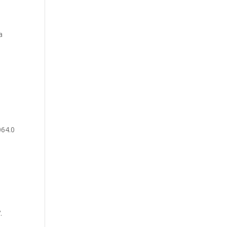
a
t
064.0
.