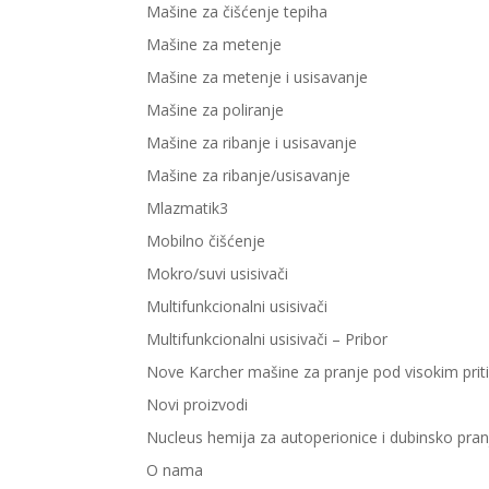
Mašine za čišćenje tepiha
Mašine za metenje
Mašine za metenje i usisavanje
Mašine za poliranje
Mašine za ribanje i usisavanje
Mašine za ribanje/usisavanje
Mlazmatik3
Mobilno čišćenje
Mokro/suvi usisivači
Multifunkcionalni usisivači
Multifunkcionalni usisivači – Pribor
Nove Karcher mašine za pranje pod visokim pri
Novi proizvodi
Nucleus hemija za autoperionice i dubinsko pran
O nama