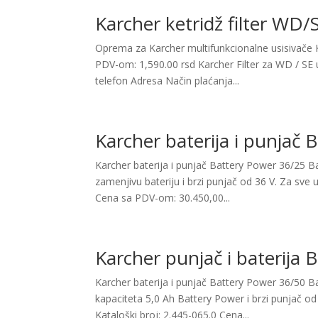
Karcher ketridž filter WD/
Oprema za Karcher multifunkcionalne usisivače K
PDV-om: 1,590.00 rsd Karcher Filter za WD / SE u
telefon Adresa Način plaćanja...
Karcher baterija i punjač
Karcher baterija i punjač Battery Power 36/25 B
zamenjivu bateriju i brzi punjač od 36 V. Za sve 
Cena sa PDV-om: 30.450,00...
Karcher punjač i baterija
Karcher baterija i punjač Battery Power 36/50 B
kapaciteta 5,0 Ah Battery Power i brzi punjač od
Kataloški broj: 2.445-065.0 Cena...