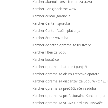
Karcher akumulatorski trimeri za travu
Karcher Bring back the wow
Karcher centar garancija
Karcher Centar isporuka
Karcher Centar Načini plaćanja
Karcher čistač vazduha
Karcher dodatna oprema za usisivače
Karcher filteri za vodu
Karcher kosačice
Karcher oprema – baterije i punjači
Karcher oprema za akumulatorske aparate
Karcher oprema za dispanzer za vodu WPC 120
Karcher oprema za prečišćivače vazduha
Karcher oprema za profesionalne Karcher apara
Karcher oprema za VC 4/6 Cordless usisivače