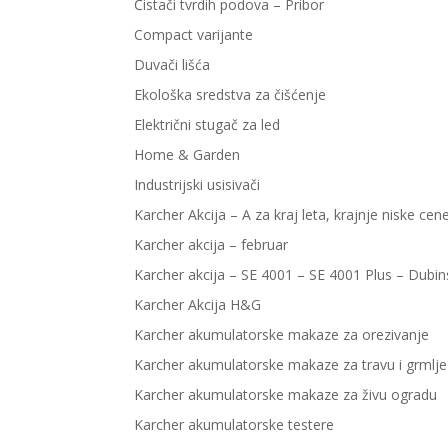
Čistači tvrdih podova – Pribor
Compact varijante
Duvači lišća
Ekološka sredstva za čišćenje
Električni stugač za led
Home & Garden
Industrijski usisivači
Karcher Akcija – A za kraj leta, krajnje niske cen
Karcher akcija – februar
Karcher akcija – SE 4001 – SE 4001 Plus – Dubin
Karcher Akcija H&G
Karcher akumulatorske makaze za orezivanje
Karcher akumulatorske makaze za travu i grmlje
Karcher akumulatorske makaze za živu ogradu
Karcher akumulatorske testere