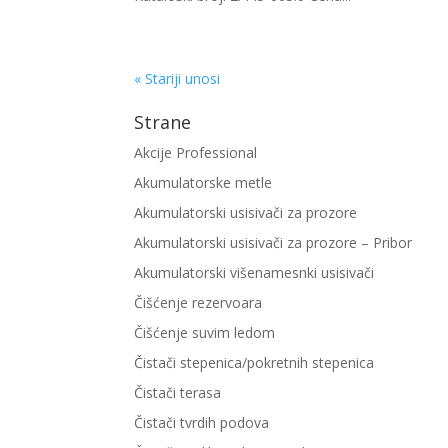
« Stariji unosi
Strane
Akcije Professional
Akumulatorske metle
Akumulatorski usisivači za prozore
Akumulatorski usisivači za prozore – Pribor
Akumulatorski višenamesnki usisivači
Čišćenje rezervoara
Čišćenje suvim ledom
Čistači stepenica/pokretnih stepenica
Čistači terasa
Čistači tvrdih podova