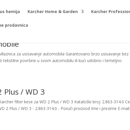
us hemija
Karcher Home & Garden
Karcher Professio
ne prodavnica
mobile
 Mlaznica za usisavanje automobila Garantovano brzo usisavanje bez
 tekstilne površine u svom automobilu ili kući udobno i temeljno.
2 Plus / WD 3
archer filter kese za WD 2 Plus / WD 3 Kataloški broj: 2.863-314.0 C
WD 2 Plus / WD 3 - 2.863-314.0 - Poruči proizvod Ime i prezime E-mail