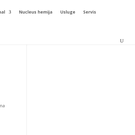
nal
Nucleus hemija
Usluge
Servis
ena