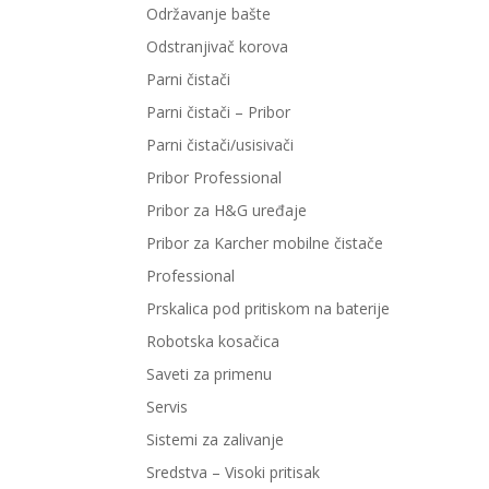
Održavanje bašte
Odstranjivač korova
Parni čistači
Parni čistači – Pribor
Parni čistači/usisivači
Pribor Professional
Pribor za H&G uređaje
Pribor za Karcher mobilne čistače
Professional
Prskalica pod pritiskom na baterije
Robotska kosačica
Saveti za primenu
Servis
Sistemi za zalivanje
Sredstva – Visoki pritisak