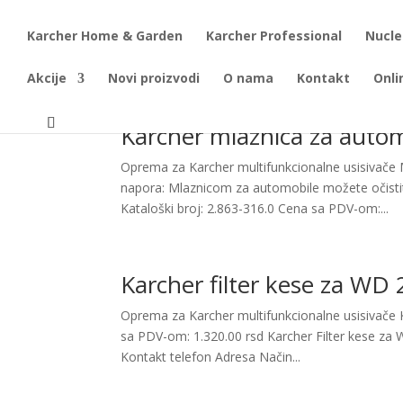
Karcher Home & Garden
Karcher Professional
Nucle
Akcije
Novi proizvodi
O nama
Kontakt
Onli
Karcher mlaznica za auto
Oprema za Karcher multifunkcionalne usisivače
napora: Mlaznicom za automobile možete očistiti
Kataloški broj: 2.863-316.0 Cena sa PDV-om:...
Karcher filter kese za WD 
Oprema za Karcher multifunkcionalne usisivače K
sa PDV-om: 1.320.00 rsd Karcher Filter kese za 
Kontakt telefon Adresa Način...