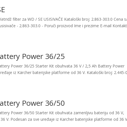
SE
etridž filter za WD / SE USISIVAČE Kataloški broj: 2.863-303.0 Cena s
sisivače - 2.863-303.0 - Poruči proizvod Ime i prezime E-mail Kontak
 Battery Power 36/25
attery Power 36/25 Starter Kit obuhvata 36 V / 2,5 Ah Battery Power
uređaje iz Kärcher baterijske platforme od 36 V. Kataloški broj: 2.445-
 Battery Power 36/50
attery Power 36/50 Starter Kit obuhvata zamenljivu bateriju od 36 V,
 36 V. Podesan za sve uređaje iz Karcher baterijske platforme od 36 V