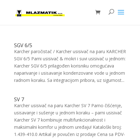
SGV 6/5
Karcher paročistač / Karcher usisivač na paru KARCHER
SGV 6/5 Parni usisivač & mokri i suvi usisivač u jednom:
Karcher SGV 6/5 prilagođen korisniku omogućava
naparivanje i usisavanje kondenzovane vode u jednom
radnom koraku. Sa integracijom pribora, uz sigurnost...
SV 7
Karcher usisivač na paru Karcher SV 7 Parno čišćenje,
usisavanje i sušenje u jednom koraku – parni usisivač
Karcher SV 7 kombinuje multifunkcionalnost i
maksimalni komfor u jednom uređaju! Kataloški broj:
1.439-410.0 Artikal je povučen iz prodaje Cena sa PDV-