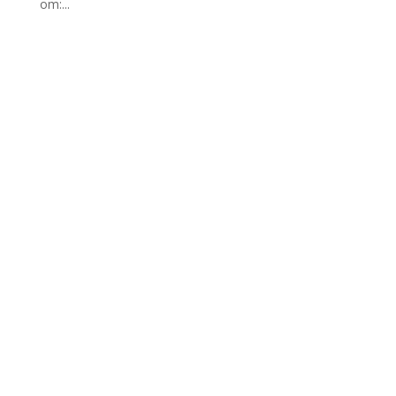
om:...