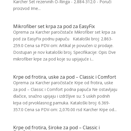
Karcher Set rezervnih O-Ringa - 2.884-312.0 - Poruči
proizvod Ime...
Mikrofiber set krpa za pod za EasyFix
Oprema za Karcher paročistače Mikrofiber set krpa za
pod za EasyFix podnu papuču Kataloški broj: 2.863-
259.0 Cena sa PDV-om: Artikal je povučen iz prodaje.
Dostupan je nov kataloški broj. Specifikacije: Opis Dve
mikrofiber krpe za pod koje su upijajuće i...
Krpe od frotira, uske za pod – Classic i Comfort
Oprema za Karcher paročistače Krpe od frotira, uske
za pod – Classic i Comfort podna papuča Ne ostavljaju
dlačice, snažno upijaju i izdržljive su: 5 uskih podnih
krpa od prvoklasnog pamuka. Kataloški broj: 6.369-
357.0 Cena sa PDV-om: 2,070.00 rsd Karcher Krpe od...
Krpe od frotira, široke za pod – Classic i