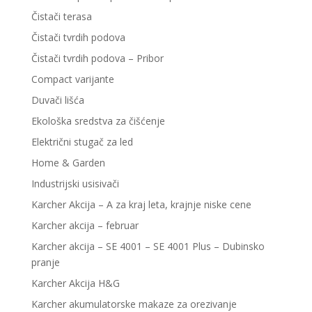
Čistači terasa
Čistači tvrdih podova
Čistači tvrdih podova – Pribor
Compact varijante
Duvači lišća
Ekološka sredstva za čišćenje
Električni stugač za led
Home & Garden
Industrijski usisivači
Karcher Akcija – A za kraj leta, krajnje niske cene
Karcher akcija – februar
Karcher akcija – SE 4001 – SE 4001 Plus – Dubinsko
pranje
Karcher Akcija H&G
Karcher akumulatorske makaze za orezivanje