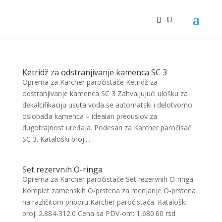
Ketridž za odstranjivanje kamenca SC 3
Oprema za Karcher paročistače Ketridž za
odstranjivanje kamenca SC 3 Zahvaljujući ulošku za
dekalcifikaciju usuta voda se automatski i delotvorno
oslobađa kamenca – idealan preduslov za
dugotrajnost uređaja. Podesan za Karcher paročisač
SC 3. Kataloški broj:...
Set rezervnih O-ringa
Oprema za Karcher paročistače Set rezervnih O-ringa
Komplet zamenskih O-prstena za menjanje O-prstena
na različitom priboru Karcher paročistača. Kataloški
broj: 2.884-312.0 Cena sa PDV-om: 1,680.00 rsd