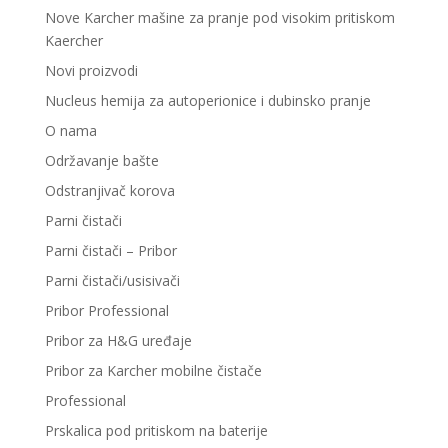
Nove Karcher mašine za pranje pod visokim pritiskom
Kaercher
Novi proizvodi
Nucleus hemija za autoperionice i dubinsko pranje
O nama
Održavanje bašte
Odstranjivač korova
Parni čistači
Parni čistači – Pribor
Parni čistači/usisivači
Pribor Professional
Pribor za H&G uređaje
Pribor za Karcher mobilne čistače
Professional
Prskalica pod pritiskom na baterije