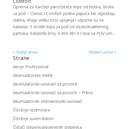
Comfort
Oprema za Karcher paročistače Krpe od frotira, široke
za pod – Classic i Comfort podna papuča Ne otpuštaju
vlakna, imaju veliku moć upijanja i otporne su na
habanje: 5 širokih krpa za pod od visokokvalitetnog
pamuka. Kataloški broj: 6.369-481.0 Cena sa PDV-om:...
« Stariji unosi
Sledeći unosi »
Strane
Akcije Professional
Akumulatorske metle
Akumulatorski usisivači za prozore
Akumulatorski usisivači za prozore – Pribor
Akumulatorski višenamesnki usisivači
Čišćenje rezervoara
Čišćenje suvim ledom
Čistači stepenica/pokretnih stepenica