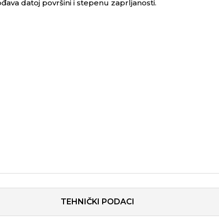
đava datoj površini i stepenu zaprljanosti.
TEHNIČKI PODACI