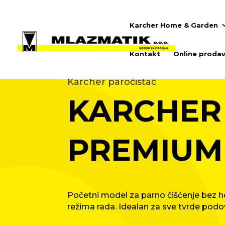
Karcher Home & Garden
Kontakt
Online prodav
Karcher paročistač
KARCHER 
PREMIUM
Početni model za parno čišćenje bez h
režima rada. Idealan za sve tvrde pod