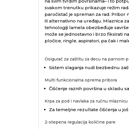
na svim tvrdim površinama– i to potp
svakom trenutku prikazuje režim rada.
paročistač je spreman za rad. Pribor
ili alternativno na uređaju. Mlaznica
tehnologiji lamela obezbeđuje savrše
može se jednostavno i brzo fiksirati 
pločice, ringle, aspiratori, pa čak i 
Osigurač za zaštitu za decu na parnom pi
Sistem slaganja nudi bezbednu zašt
Multi funkcionalna oprema pribora
Čišćenje raznih površina u skladu 
Krpa za pod i navlaka za ručnu mlaznicu
Za temeljne rezultate čišćenja u još 
2-stepena regulacija količine pare