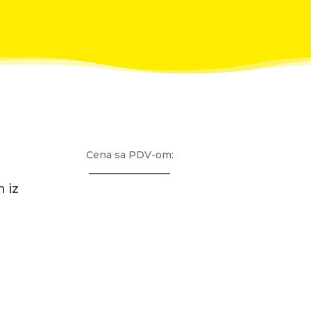
Cena sa PDV-om:
_____________
 iz