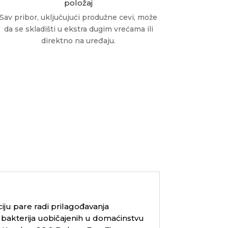
položaj
Sav pribor, uključujući produžne cevi, može
da se skladišti u ekstra dugim vrećama ili
direktno na uređaju.
iju pare radi prilagođavanja
ih bakterija uobičajenih u domaćinstvu