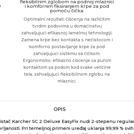
fleksibilnim zglobom na podnoj mlaznici
a
i komfornim fiksiranjem krpe za pod
pomoću čička.
Optimalni rezultati čišćenja na različitim
tvrdim podovima u domaćinstvu
zahvaljujući efikasnoj lamelnoj tehnologiji.
Zamena krpe bez kontakta s nečistoćom i
komforno postavljanje krpe za pod
zahvaljujući sistemu sa čičkom.
Ergonomsko, efikasno čišćenje sa punim
kontaktom sa podom kod svake veličine
tela, zahvaljujući fleksibilnom zglobu na
mlaznici.
OPIS
istač Karcher SC 2 Deluxe EasyFix nudi 2-stepenu regulac
prljanosti. Pri temeljnoj primeni uređaj uklanja 99,99 % sv