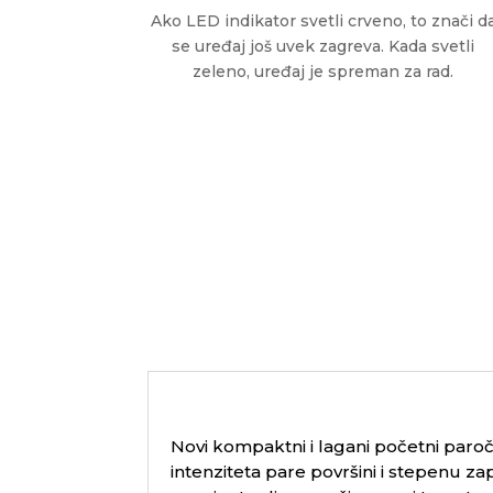
Ako LED indikator svetli crveno, to znači d
se uređaj još uvek zagreva. Kada svetli
zeleno, uređaj je spreman za rad.
Novi kompaktni i lagani početni paroč
intenziteta pare površini i stepenu za