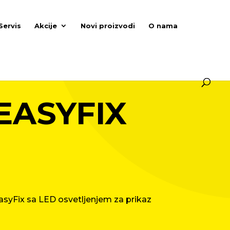
Servis
Akcije
Novi proizvodi
O nama
EASYFIX
asyFix sa LED osvetljenjem za prikaz