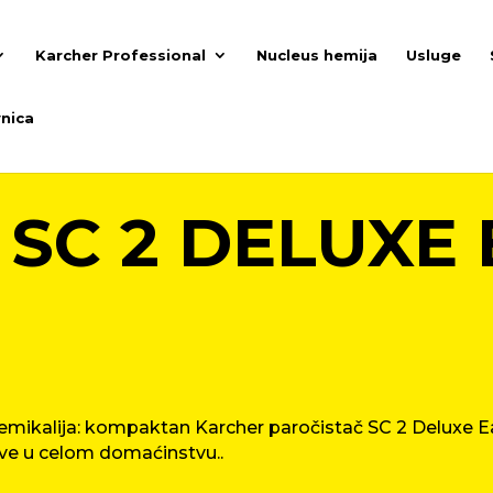
Karcher Professional
Nucleus hemija
Usluge
nica
SC 2 DELUXE 
emikalija: kompaktan Karcher paročistač SC 2 Deluxe E
ove u celom domaćinstvu..