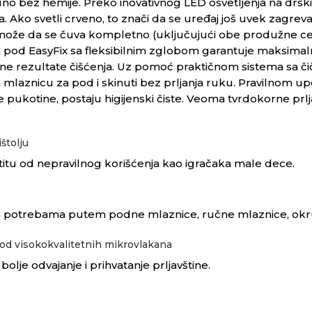
uno bez hemije. Preko inovativnog LED osvetljenja na dršk
 Ako svetli crveno, to znači da se uređaj još uvek zagreva
 može da se čuva kompletno (uključujući obe produžne cev
 za pod EasyFix sa fleksibilnim zglobom garantuje maksimal
ne rezultate čišćenja. Uz pomoć praktičnom sistema sa č
na mlaznicu za pod i skinuti bez prljanja ruku. Pravilnom u
male pukotine, postaju higijenski čiste. Veoma tvrdokorne p
štolju
itu od nepravilnog korišćenja kao igračaka male dece.
sa potrebama putem podne mlaznice, ručne mlaznice, okru
 od visokokvalitetnih mikrovlakana
bolje odvajanje i prihvatanje prljavštine.