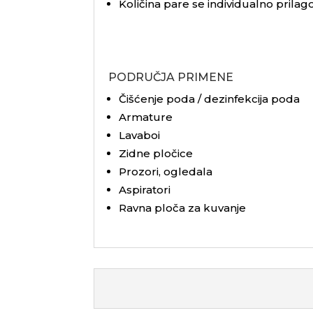
Količina pare se individualno prilago
PODRUČJA PRIMENE
Čišćenje poda / dezinfekcija poda
Armature
Lavaboi
Zidne pločice
Prozori, ogledala
Aspiratori
Ravna ploča za kuvanje