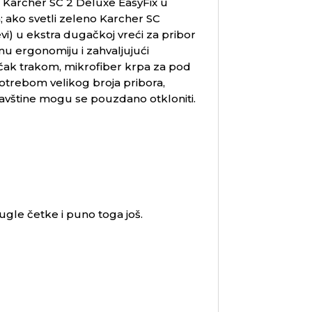
i Karcher SC 2 Deluxe EasyFix u
; ako svetli zeleno Karcher SC
i) u ekstra dugačkoj vreći za pribor
nu ergonomiju i zahvaljujući
ičak trakom, mikrofiber krpa za pod
potrebom velikog broja pribora,
rljavštine mogu se pouzdano otkloniti.
gle četke i puno toga još.