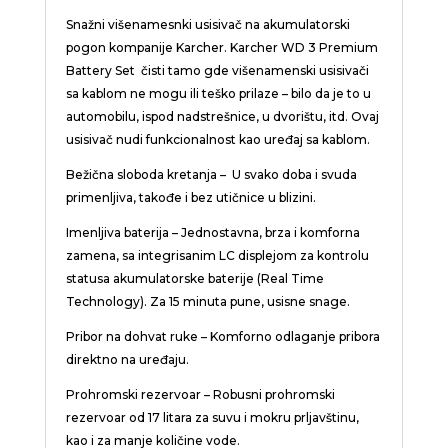
Snažni višenamesnki usisivač na akumulatorski
pogon kompanije Karcher. Karcher WD 3 Premium
Battery Set čisti tamo gde višenamenski usisivači
sa kablom ne mogu ili teško prilaze – bilo da je to u
automobilu, ispod nadstrešnice, u dvorištu, itd. Ovaj
usisivač nudi funkcionalnost kao uređaj sa kablom.
Bežična sloboda kretanja – U svako doba i svuda
primenljiva, takođe i bez utičnice u blizini.
Imenljiva baterija – Jednostavna, brza i komforna
zamena, sa integrisanim LC displejom za kontrolu
statusa akumulatorske baterije (Real Time
Technology). Za 15 minuta pune, usisne snage.
Pribor na dohvat ruke – Komforno odlaganje pribora
direktno na uređaju.
Prohromski rezervoar – Robusni prohromski
rezervoar od 17 litara za suvu i mokru prljavštinu,
kao i za manje količine vode.