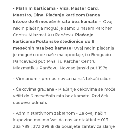
-
Platnim karticama - Visa, Master Card,
Maestro, Dina.
Plaćanje karticom Banca
Intese
do 6 mesečnih rata bez kamate
– Ovaj
način plaćanja moguć je samo u našem Karcher
Centru Mlazmatik u Pančevu.
Plaćanje
karticama Poštanske štedionice do 6
mesečnih rata bez kamate!
Ovaj način plaćanja
je moguć u obe naše maloprodaje, i u Beogradu -
Pančevački put 144a, i u Karcher Centru
Mlazmatik u Pančevu, Novoseljanski put 157g.
- Virmanom - prenos novca na naš tekući račun
- Čekovima građana - Plaćanje čekovima se može
vršiti do 6 mesečnih rata bez kamate. Prvi ček
dospeva odmah.
- Administrativnom zabranom - Za ovaj način
kupovine molimo Vas da nas kontaktirate: 013
333 789 ; 373 299 ili da pošaljete zahtev za slanje