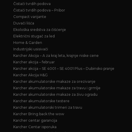
Čistači tvrdih podova
Čistači tvrdih podova – Pribor
Compact varijante
Duvači lišća
Ekološka sredstva za čišćenje
Električni stugač za led
Home & Garden
Industrijski usisivači
Karcher Akcija – A za kraj leta, krajnje niske cene
Karcher akcija – februar
Karcher akcija – SE 4001 – SE 4001 Plus – Dubinsko pranje
Karcher Akcija H&G
Karcher akumulatorske makaze za orezivanje
Karcher akumulatorske makaze za travu i grmlje
Karcher akumulatorske makaze za živu ogradu
Karcher akumulatorske testere
Karcher akumulatorski trimeri za travu
Karcher Bring back the wow
Karcher centar garancija
Karcher Centar isporuka