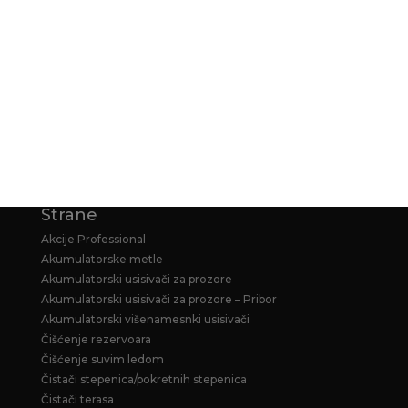
NAČIN PLAĆANJA
KARCHER GARANCIJA
KARCHER PRODUŽENA GARANCIJA ZA
HOME&GARDEN PERAČE
Strane
Akcije Professional
Akumulatorske metle
Akumulatorski usisivači za prozore
Akumulatorski usisivači za prozore – Pribor
Akumulatorski višenamesnki usisivači
Čišćenje rezervoara
Čišćenje suvim ledom
Čistači stepenica/pokretnih stepenica
Čistači terasa