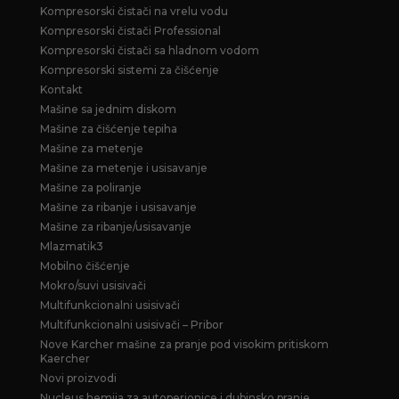
Kompresorski čistači na vrelu vodu
Kompresorski čistači Professional
Kompresorski čistači sa hladnom vodom
Kompresorski sistemi za čišćenje
Kontakt
Mašine sa jednim diskom
Mašine za čišćenje tepiha
Mašine za metenje
Mašine za metenje i usisavanje
Mašine za poliranje
Mašine za ribanje i usisavanje
Mašine za ribanje/usisavanje
Mlazmatik3
Mobilno čišćenje
Mokro/suvi usisivači
Multifunkcionalni usisivači
Multifunkcionalni usisivači – Pribor
Nove Karcher mašine za pranje pod visokim pritiskom
Kaercher
Novi proizvodi
Nucleus hemija za autoperionice i dubinsko pranje