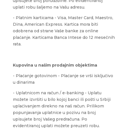
upisujete broj porudžbine. Po evidentiranoj
uplati robu šaljemo na Vašu adresu.
- Platnim karticama - Visa, Master Card, Maestro,
Dina, American Express. Kartica mora biti
odobrena od strane Vaše banke za online
plaćanje. Karticama Banca Intese do 12 mesečnih
rata.
Kupovina u našim prodajnim objektima
- Plaćanje gotovinom - Plaćanje se vrši isključivo
u dinarima
- Uplatnicom na račun / e-banking - Uplatu
možete izvršiti u bilo kojoj banci ili pošti u Srbiji
uplaćivanjem direkno na naš račun. Prilikom
popunjavanja uplatnice u pozivu na broj
upisujete broj Vašeg predračuna. Po
evidentiranoj uplati možete preuzeti robu.