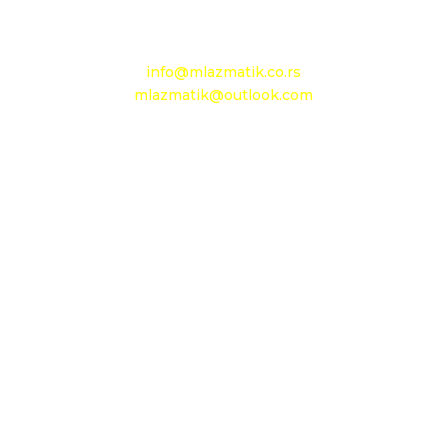
e-mail:
info@mlazmatik.co.rs
mlazmatik@outlook.com
Radno vreme:
Radni dani: 08:30h - 16:30h
Subota: 08h - 15h
Nedelja: neradni dan
Maloprodaja 1
D.O.O. MLAZMATIK
OGRANAK BEOGRAD