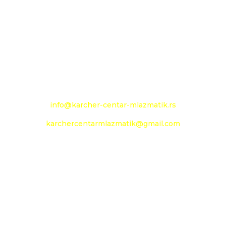
Novoseljanski put 157g
+381 13 333 789
+381 13 373 299
Mobilni: +381 63 363 240
e-mail:
info@karcher-centar-mlazmatik.rs
karchercentarmlazmatik@gmail.com
Radno vreme:
Radni dani: 08:00h - 20:00h
Subota: 09:00h - 14h
Nedelja: neradni dan