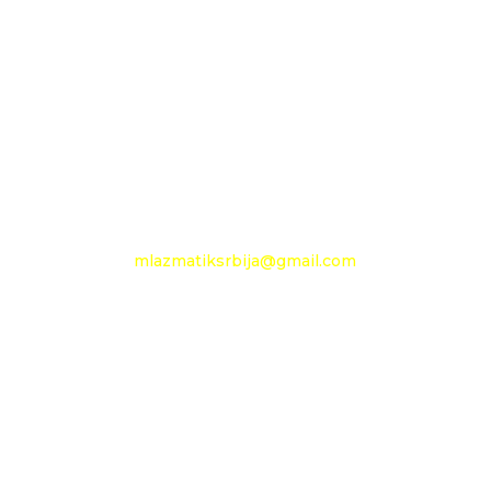
11210 Beograd
Pančevački put 144 a
+381 11 27 48 797
Mobilni: +381 63 360 494
e-mail:
mlazmatiksrbija@gmail.com
Radno vreme
Ponedeljak - Petak :
09h - 13h