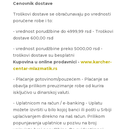
Cenovnik dostave
Troškovi dostave se obračunavaju po vrednosti
poručene robe i to:
- vrednost porudžbine do 4999,99 rsd - Troškovi
dostave 600,00 rsd
- vrednost porudžbine preko 5000,00 rsd -
troškovi dostave su besplatni
Kupovina u online prodavnici -
www.karcher-
centar-mlazmatik.rs
- Plaćanje gotovinom/pouzećem - Plaćanje se
obavlja prilikom preuzimanje robe od kurira
isključivo u dinarskoj valuti.
- Uplatnicom na račun / e-banking - Uplatu
možete izvršiti u bilo kojoj banci ili pošti u Srbiji
uplaćivanjem direkno na naš račun. Prilikom
popunjavanja uplatnice u pozivu na broj