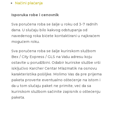
Načini plaćanja
Isporuka robe i cenovnik
Sva poručena roba se šalje u roku od 3-7 radnih
dana. U slučaju bilo kakvog odstupanja od
navedenog roka bićete kontaktirani u najkraćem
mogućem roku.
Sva poručena roba se šalje kurirskom službom
Bex / City Express / GLS na Vašu adresu koju
ostavite u porudžbini.
Odabir kurirske službe vrši
isključivo Karcher Centar Mlazmatik na osnovu
karakteristika pošiljke.
Molimo Vas da pre prijema
paketa proverte eventualno oštećenje na istom i
da u tom slučaju paket ne primite, već da sa
kurirskom službom sačinite zapisnik o oštećenju
paketa.