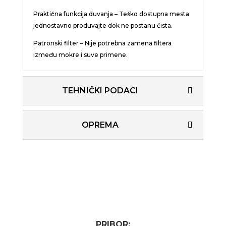
Praktična funkcija duvanja – Teško dostupna mesta
jednostavno produvajte dok ne postanu čista.
Patronski filter – Nije potrebna zamena filtera
između mokre i suve primene.
TEHNIČKI PODACI
OPREMA
PRIBOR: