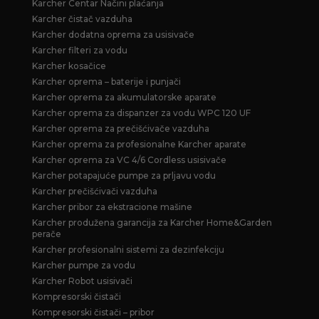
Karcher Centar Načini plaćanja
Karcher čistač vazduha
Karcher dodatna oprema za usisivače
Karcher filteri za vodu
Karcher kosačice
Karcher oprema – baterije i punjači
Karcher oprema za akumulatorske aparate
Karcher oprema za dispanzer za vodu WPC 120 UF
Karcher oprema za prečišćivače vazduha
Karcher oprema za profesionalne Karcher aparate
Karcher oprema za VC 4/6 Cordless usisivače
Karcher potapajuće pumpe za prljavu vodu
Karcher prečišćivači vazduha
Karcher pribor za ekstracione mašine
Karcher produžena garancija za Karcher Home&Garden
perače
Karcher profesionalni sistemi za dezinfekciju
Karcher pumpe za vodu
Karcher Robot usisivači
Kompresorski čistači
Kompresorski čistači – pribor