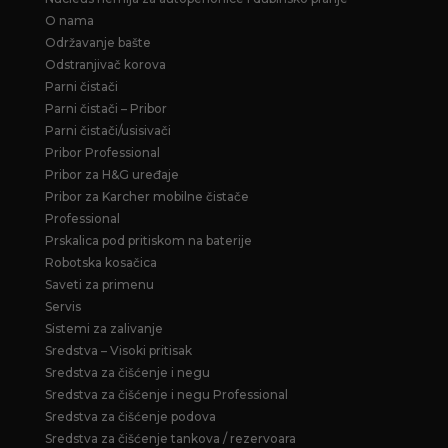
O nama
Održavanje bašte
Odstranjivač korova
Parni čistači
Parni čistači – Pribor
Parni čistači/usisivači
Pribor Professional
Pribor za H&G uređaje
Pribor za Karcher mobilne čistače
Professional
Prskalica pod pritiskom na baterije
Robotska kosačica
Saveti za primenu
Servis
Sistemi za zalivanje
Sredstva – Visoki pritisak
Sredstva za čišćenje i negu
Sredstva za čišćenje i negu Professional
Sredstva za čišćenje podova
Sredstva za čišćenje tankova / rezervoara