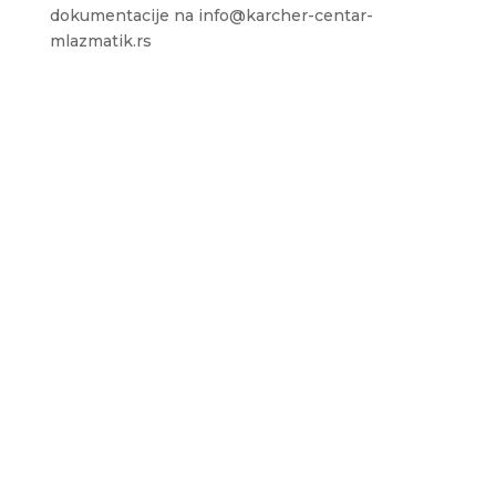
dokumentacije na info@karcher-centar-
mlazmatik.rs
Sedište firme i servis
D.O.O. MLAZMATIK, Kačarevo
26212 Kačarevo, M.Tita 1B
+381 13 601 895
+381 13 602 110
Mobilni: +381 63 363 767