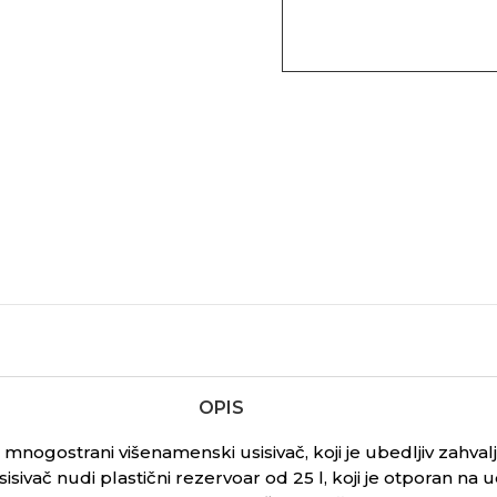
OPIS
ogostrani višenamenski usisivač, koji je ubedljiv zahvalj
sivač nudi plastični rezervoar od 25 l, koji je otporan na udar