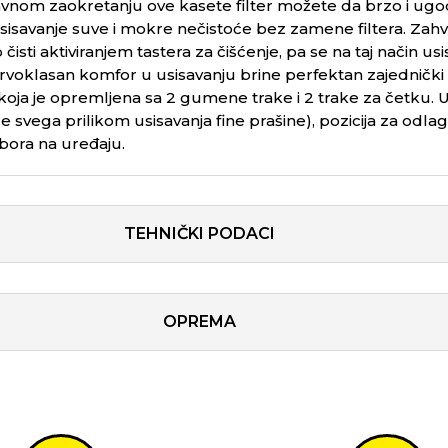
ostavnom zaokretanju ove kasete filter možete da brzo i u
savanje suve i mokre nečistoće bez zamene filtera. Zahvalj
sno čisti aktiviranjem tastera za čišćenje, pa se na taj način
rvoklasan komfor u usisavanju brine perfektan zajednički 
koja je opremljena sa 2 gumene trake i 2 trake za četku. U
 svega prilikom usisavanja fine prašine), pozicija za odlaga
ibora na uređaju.
TEHNIČKI PODACI
OPREMA