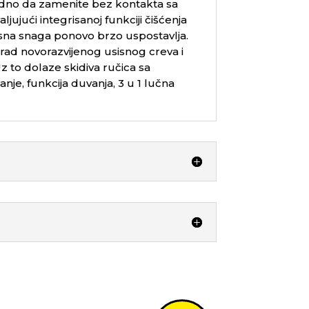
godno da zamenite bez kontakta sa
ujući integrisanoj funkciji čišćenja
 usisna snaga ponovo brzo uspostavlja.
rad novorazvijenog usisnog creva i
z to dolaze skidiva ručica sa
nje, funkcija duvanja, 3 u 1 lučna