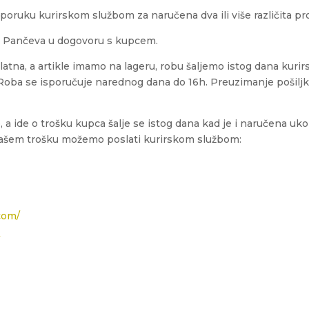
oruku kurirskom službom za naručena dva ili više različita pr
da Pančeva u dogovoru s kupcem.
latna, a artikle imamo na lageru, robu šaljemo istog dana kur
oba se isporučuje narednog dana do 16h. Preuzimanje pošiljke
 a ide o trošku kupca šalje se istog dana kad je i naručena uk
Vašem trošku možemo poslati kurirskom službom:
com/
/