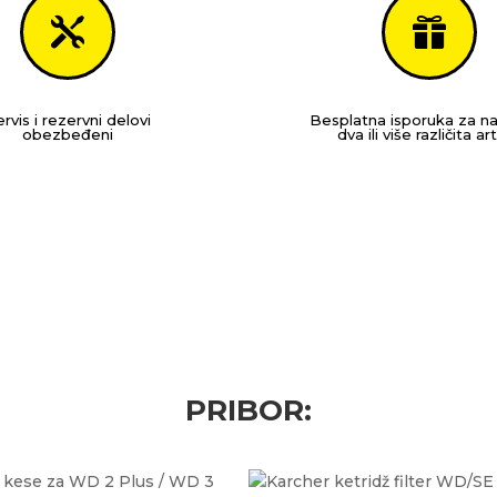


rvis i rezervni delovi
Besplatna isporuka za n
obezbeđeni
dva ili više različita art
PRIBOR: