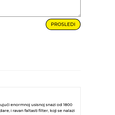
PROSLEDI
ujući enormnoj usisnoj snazi od 1800
e, i ravan faltasti filter, koji se nalazi