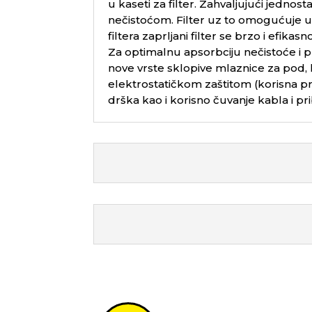
u kaseti za filter. Zahvaljujući jedn
nečistoćom. Filter uz to omogućuje usi
filtera zaprljani filter se brzo i efika
Za optimalnu apsorbciju nečistoće i p
nove vrste sklopive mlaznice za pod, 
elektrostatičkom zaštitom (korisna pre
drška kao i korisno čuvanje kabla i pr