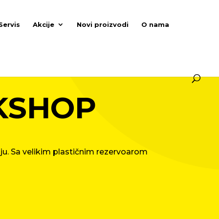
Servis
Akcije
Novi proizvodi
O nama
KSHOP
ju. Sa velikim plastičnim rezervoarom