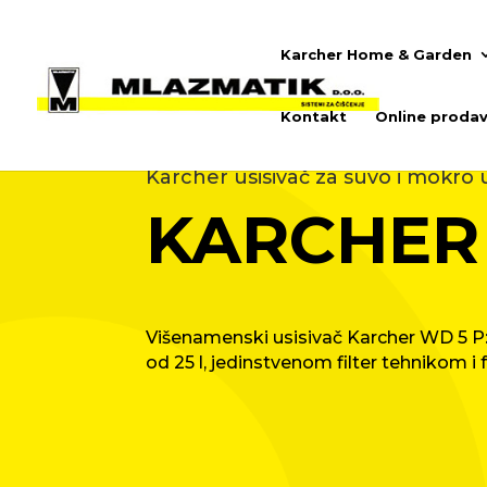
Karcher Home & Garden
Kontakt
Online prodav
Karcher usisivač za suvo i mokro 
KARCHER
Višenamenski usisivač Karcher WD 5 P: 
od 25 l, jedinstvenom filter tehnikom i f