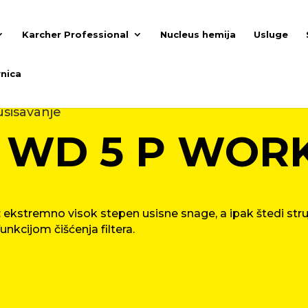
Karcher Professional
Nucleus hemija
Usluge
nica
usisavanje
 WD 5 P WOR
ekstremno visok stepen usisne snage, a ipak štedi stru
unkcijom čišćenja filtera.