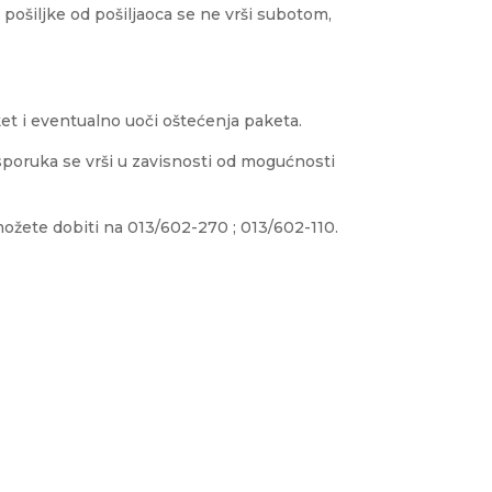
pošiljke od pošiljaoca se ne vrši subotom,
t i eventualno uoči oštećenja paketa.
sporuka se vrši u zavisnosti od mogućnosti
ožete dobiti na 013/602-270 ; 013/602-110.