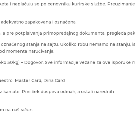
keta i naplaćuju se po cenovniku kurirske službe. Preuzimanje 
.
je adekvatno zapakovana i označena.
, a pre potpisivanja primopredajnog dokumenta, pregleda pake
od označenog stanja na sajtu. Ukoliko robu nemamo na stanju, i
a od momenta naručivanja.
eko 50kg) – Dogovor. Sve informacije vezane za ove isporuke m
aestro, Master Card, Dina Card
z kamate. Prvi ček dospeva odmah, a ostali narednih
m na naš račun