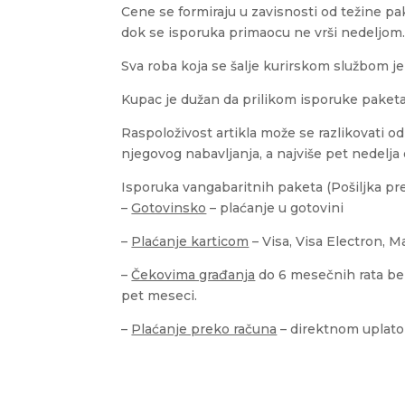
Cene se formiraju u zavisnosti od težine pa
dok se isporuka primaocu ne vrši nedeljom
Sva roba koja se šalje kurirskom službom 
Kupac je dužan da prilikom isporuke paketa
Raspoloživost artikla može se razlikovati 
njegovog nabavljanja, a najviše pet nedelj
Isporuka vangabaritnih paketa (Pošiljka pr
–
Gotovinsko
– plaćanje u gotovini
–
Plaćanje karticom
– Visa, Visa Electron, M
–
Čekovima građanja
do 6 mesečnih rata be
pet meseci.
–
Plaćanje preko računa
– direktnom uplato