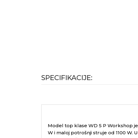
SPECIFIKACIJE:
Model top klase WD 5 P Workshop je mn
W i maloj potrošnji struje od 1100 W. Usi