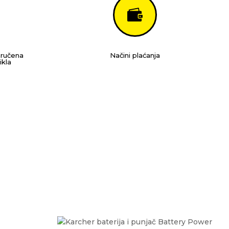

aručena
Načini plaćanja
ikla