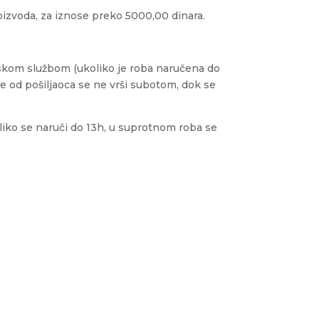
oizvoda, za iznose preko 5000,00 dinara.
irskom službom (ukoliko je roba naručena do
 od pošiljaoca se ne vrši subotom, dok se
oliko se naruči do 13h, u suprotnom roba se