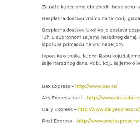
Za naše kupce smo obezbedili besplatnu isp
Besplatna dostavu vršimo na teritoriji gra
Besplatna dostava: Ukoliko je dostava besp
13h, u suprotnom šaljemo narednog dana). R
isporuka primaocu ne vrši nedeljom.
Isporuka o trošku kupca: Robu koju šaljemo,
šalje narednog dana. Robu koju šaljemo o 
Bex Express –
http://www.bex.rs/
Aks Express Kurir –
http://www.aks-sabac.
Daily Express –
http://www.dailyexpress.rs
Post Express –
http://www.postexpress.rs/