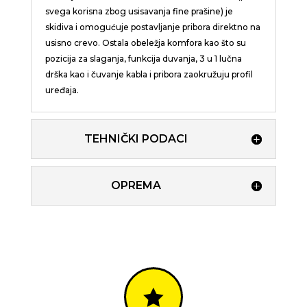
svega korisna zbog usisavanja fine prašine) je
skidiva i omogućuje postavljanje pribora direktno na
usisno crevo. Ostala obeležja komfora kao što su
pozicija za slaganja, funkcija duvanja, 3 u 1 lučna
drška kao i čuvanje kabla i pribora zaokružuju profil
uređaja.
TEHNIČKI PODACI
OPREMA
