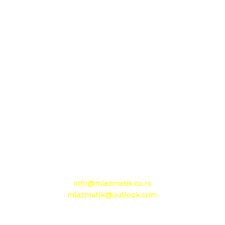
Sedište firme i servis
D.O.O. MLAZMATIK, Kačarevo
26212 Kačarevo, M.Tita 1B
+381 13 601 895
+381 13 602 110
Mobilni: +381 63 363 767
e-mail:
info@mlazmatik.co.rs
mlazmatik@outlook.com
Radno vreme: