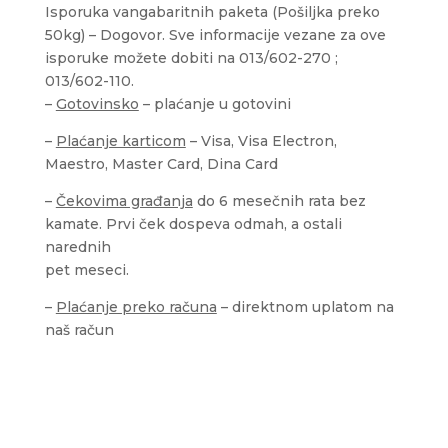
Isporuka vangabaritnih paketa (Pošiljka preko
50kg) – Dogovor. Sve informacije vezane za ove
isporuke možete dobiti na 013/602-270 ;
013/602-110.
–
Gotovinsko
– plaćanje u gotovini
–
Plaćanje karticom
– Visa, Visa Electron,
Maestro, Master Card, Dina Card
–
Čekovima građanja
do 6 mesečnih rata bez
kamate. Prvi ček dospeva odmah, a ostali
narednih
pet meseci.
–
Plaćanje preko računa
– direktnom uplatom na
naš račun