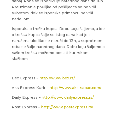
dana). Roba se isporučuje narednog dana do 16h.
Preuzimanje pošiljke od pošiljaoca se ne vrši
subotom, dok se isporuka primaocu ne vrši
nedeljom.
Isporuka o trošku kupca: Robu koju šaljemo, a ide
o trošku kupca šalje se istog dana kad je i
naručena ukoliko se naruči do 13h, u suprotnom
roba se šalje narednog dana. Robu koju šaljemo o
Vašem trošku možemo poslati kurirskom
službom:
Bex Express –
http://www.bex.rs/
Aks Express Kurir –
http://www.aks-sabac.com/
Daily Express –
http://www.dailyexpress.rs/
Post Express –
http://www.postexpress.rs/