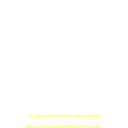
MLAZMATIK DOO KAČAREVO OGRANAK
KARCHER CENTAR - MLAZMATIK
26000 Pančevo
Novoseljanski put 157g
+381 13 333 789
+381 13 373 299
Mobilni: +381 63 363 240
e-mail:
info@karcher-centar-mlazmatik.rs
karchercentarmlazmatik@gmail.com