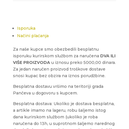
Isporuka
Načini plaćanja
Za naše kupce smo obezbedili besplatnu
isporuku kurirskom službom za naručena
DVA ILI
VIŠE PROIZVODA
u iznosu preko 5000,00 dinara.
Za jedan naručen proizvod troškove dostave
snosi kupac bez obzira na iznos porudžbine.
Besplatna dostavu vršimo na teritoriji grada
Pančeva u dogovoru s kupcem.
Besplatna dostava: Ukoliko je dostava besplatna,
a artikle imamo na lageru, robu šaljemo istog
dana kurirskom službom (ukoliko je roba
naručena do 13h, u suprotnom šaljemo narednog