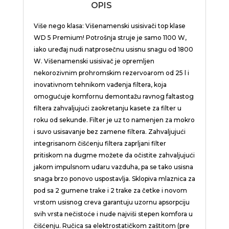
OPIS
Više nego klasa: Višenamenski usisivači top klase
WD 5 Premium! Potrošnja struje je samo 1100 W,
iako uređaj nudi natprosečnu usisnu snagu od 1800
W. Višenamenski usisivač je opremljen
nekorozivnim prohromskim rezervoarom od 25 l i
inovativnom tehnikom vađenja filtera, koja
omogućuje komfornu demontažu ravnog faltastog
filtera zahvaljujući zaokretanju kasete za filter u
roku od sekunde. Filter je uz to namenjen za mokro
i suvo usisavanje bez zamene filtera. Zahvaljujući
integrisanom čišćenju filtera zaprljani filter
pritiskom na dugme možete da očistite zahvaljujući
jakom impulsnom udaru vazduha, pa se tako usisna
snaga brzo ponovo uspostavlja. Sklopiva mlaznica za
pod sa 2 gumene trake i 2 trake za četke i novom
vrstom usisnog creva garantuju uzornu apsorpciju
svih vrsta nečistoće i nude najviši stepen komfora u
čišćenju. Ručica sa elektrostatičkom zaštitom (pre