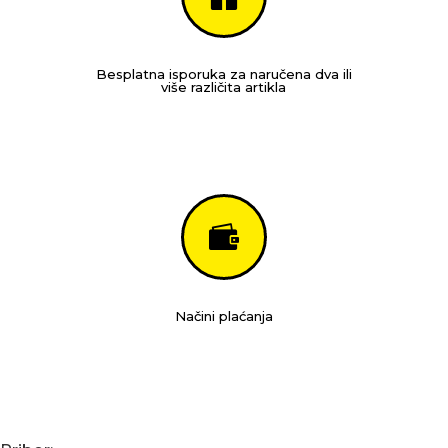
Besplatna isporuka za naručena dva ili
više različita artikla

Načini plaćanja