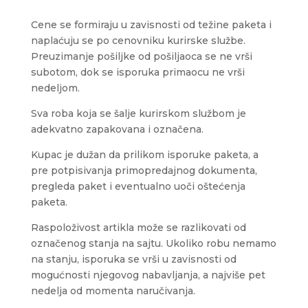
Cene se formiraju u zavisnosti od težine paketa i
naplaćuju se po cenovniku kurirske službe.
Preuzimanje pošiljke od pošiljaoca se ne vrši
subotom, dok se isporuka primaocu ne vrši
nedeljom.
Sva roba koja se šalje kurirskom službom je
adekvatno zapakovana i označena.
Kupac je dužan da prilikom isporuke paketa, a
pre potpisivanja primopredajnog dokumenta,
pregleda paket i eventualno uoči oštećenja
paketa.
Raspoloživost artikla može se razlikovati od
označenog stanja na sajtu. Ukoliko robu nemamo
na stanju, isporuka se vrši u zavisnosti od
mogućnosti njegovog nabavljanja, a najviše pet
nedelja od momenta naručivanja.