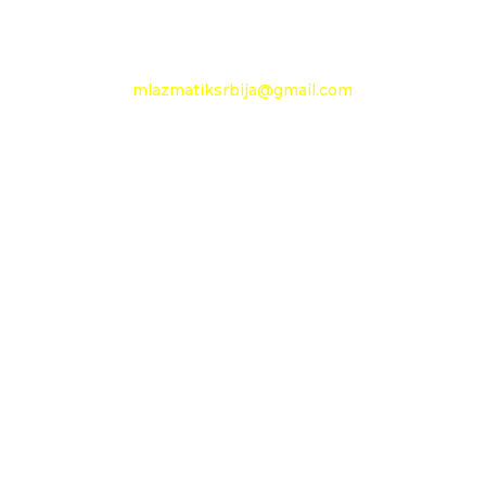
e-mail:
mlazmatiksrbija@gmail.com
Radno vreme
Ponedeljak - Petak :
09h - 13h
Nedelja: neradni dan