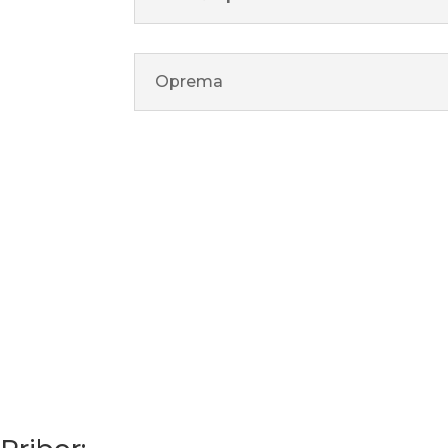
Oprema

Garancija 2 godine
S