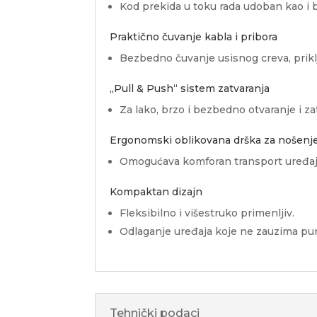
Kod prekida u toku rada udoban kao i b
Praktično čuvanje kabla i pribora
Bezbedno čuvanje usisnog creva, priklj
„Pull & Push“ sistem zatvaranja
Za lako, brzo i bezbedno otvaranje i za
Ergonomski oblikovana drška za nošenj
Omogućava komforan transport uređaj
Kompaktan dizajn
Fleksibilno i višestruko primenljiv.
Odlaganje uređaja koje ne zauzima pu
Tehnički podaci