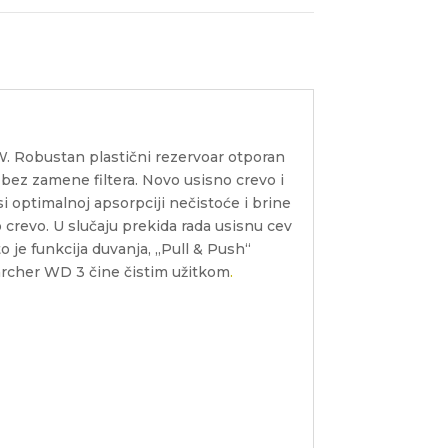
W. Robustan plastični rezervoar otporan
bez zamene filtera. Novo usisno crevo i
 optimalnoj apsorpciji nečistoće i brine
crevo. U slučaju prekida rada usisnu cev
o je funkcija duvanja, „Pull & Push“
Karcher WD 3 čine čistim užitkom
.