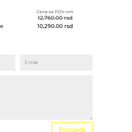
Cena sa PDV-om:
12,760.00 rsd
še
10,290.00 rsd
Prosledi