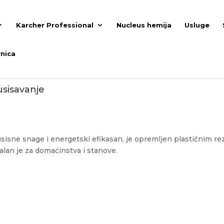
Karcher Professional
Nucleus hemija
Usluge
nica
usisavanje
isne snage i energetski efikasan, je opremljen plastičnim rez
alan je za domaćinstva i stanove
.