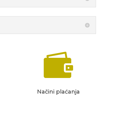

za
Načini plaćanja
e