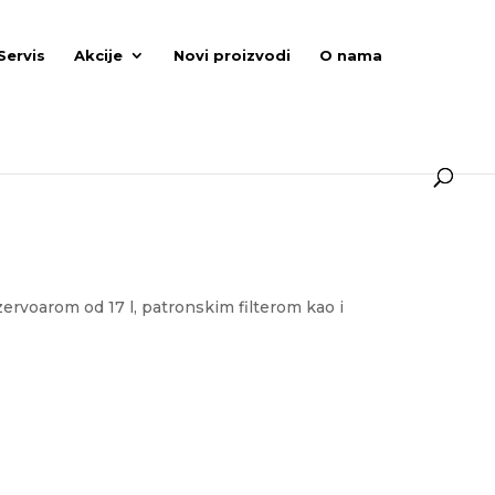
Servis
Akcije
Novi proizvodi
O nama
ervoarom od 17 l, patronskim filterom kao i