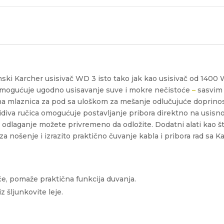
ski Karcher usisivač WD 3 isto tako jak kao usisivač od 1400 
r omogućuje ugodno usisavanje suve i mokre nečistoće
–
sasvim 
zna mlaznica za pod sa uloškom za mešanje odlučujuće doprinosi
iva ručica omogućuje postavljanje pribora direktno na usisno 
a odlaganje možete privremeno da odložite. Dodatni alati kao št
a nošenje i izrazito praktično čuvanje kabla i pribora rad sa 
e, pomaže praktična funkcija duvanja.
z šljunkovite leje.