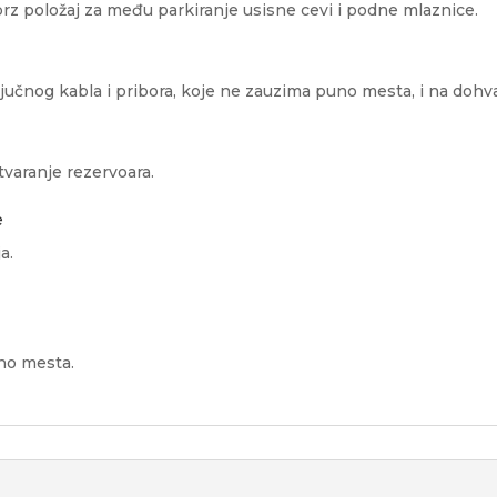
rz položaj za među parkiranje usisne cevi i podne mlaznice.
učnog kabla i pribora, koje ne zauzima puno mesta, i na dohva
tvaranje rezervoara.
e
a.
no mesta.