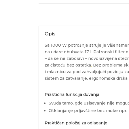
Opis
Sa 1000 W potrošnje struje je višenamen
na udare obuhvata 17 l. Patronski filte
– da se ne zaboravi – novorazvijena ste
za čistoću bez ostatka
.
Bez problema skid
i mlaznicu za pod zahvaljujući poziciju z
sistem za zatvaranje, ergonomska drška z
Praktična funkcija duvanja
Svuda tamo, gde usisavanje nije moguć
Otklanjanje prljavštine bez muke npr. i
Praktičan položaj za odlaganje