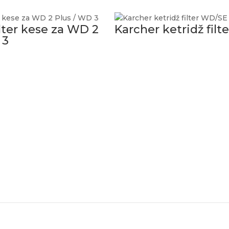
ilter kese za WD 2
Karcher ketridž fil
 3