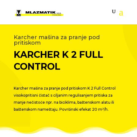
Karcher mašina za pranje pod
pritiskom
KARCHER K 2 FULL
CONTROL
Karcher mašina za pranje pod pritiskom K 2 Full Control
visokopritisni čistač s ciljanim regulisanjem pritiska za
manje nečistoće npr. na biciklima, baštenskom alatu ili
baštenskom nameštaju. Površinski efekat 20 m²/h.