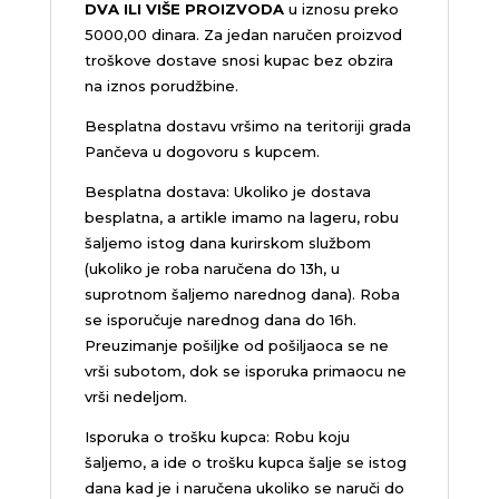
DVA ILI VIŠE PROIZVODA
u iznosu preko
5000,00 dinara. Za jedan naručen proizvod
troškove dostave snosi kupac bez obzira
na iznos porudžbine.
Besplatna dostavu vršimo na teritoriji grada
Pančeva u dogovoru s kupcem.
Besplatna dostava: Ukoliko je dostava
besplatna, a artikle imamo na lageru, robu
šaljemo istog dana kurirskom službom
(ukoliko je roba naručena do 13h, u
suprotnom šaljemo narednog dana). Roba
se isporučuje narednog dana do 16h.
Preuzimanje pošiljke od pošiljaoca se ne
vrši subotom, dok se isporuka primaocu ne
vrši nedeljom.
Isporuka o trošku kupca: Robu koju
šaljemo, a ide o trošku kupca šalje se istog
dana kad je i naručena ukoliko se naruči do