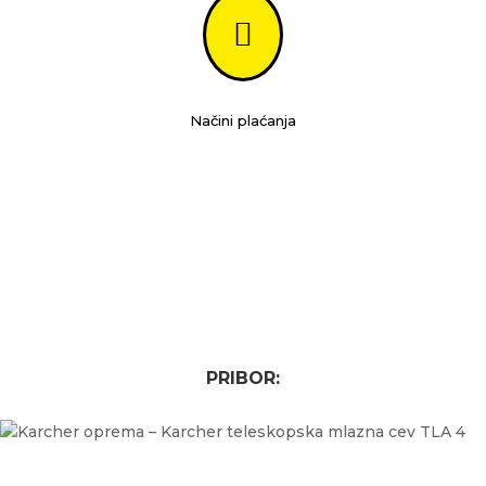

Načini plaćanja
PRIBOR: