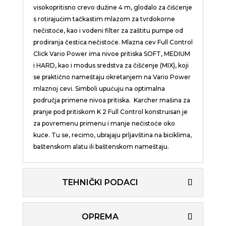
visokopritisno crevo dužine 4 m, glodalo za čišćenje
s rotirajućim tačkastim mlazom za tvrdokorne
nečistoće, kao i vodeni filter za zaštitu pumpe od
prodiranja čestica nečistoće. Mlazna cev Full Control
Click Vario Power ima nivoe pritiska SOFT, MEDIUM
i HARD, kao i modus sredstva za čišćenje (MIX), koji
se praktično nameštaju okretanjem na Vario Power
mlaznoj cevi. Simboli upućuju na optimalna
područja primene nivoa pritiska. Karcher mašina za
pranje pod pritiskom K 2 Full Control konstruisan je
za povremenu primenu i manje nečistoće oko
kuće. Tu se, recimo, ubrajaju prljavština na biciklima,
baštenskom alatu ili baštenskom nameštaju.
TEHNIČKI PODACI
OPREMA