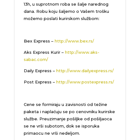
13h, u suprotnom roba se šalje narednog
dana. Robu koju šaljemo o Vašem trošku
možemo poslati kurirskom službom:
Bex Express –
http://www.bex.rs/
Aks Express Kurir –
http://www.aks-
sabac.com/
Daily Express –
http://www.dailyexpress.rs/
Post Express –
http://www.postexpress.rs/
Cene se formiraju u zavisnosti od težine
paketa i naplaćuju se po cenovniku kurirske
službe. Preuzimanje pošiljke od pošiljaoca
se ne vrši subotom, dok se isporuka
primaocu ne vrši nedeljom.