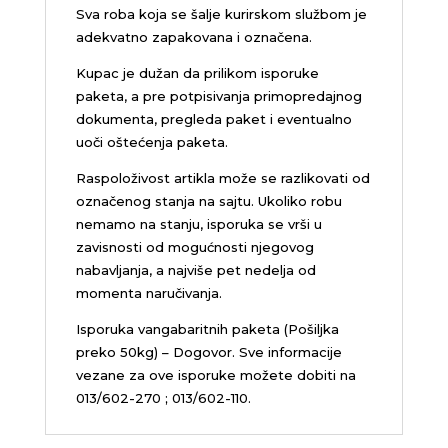
Sva roba koja se šalje kurirskom službom je
adekvatno zapakovana i označena.
Kupac je dužan da prilikom isporuke
paketa, a pre potpisivanja primopredajnog
dokumenta, pregleda paket i eventualno
uoči oštećenja paketa.
Raspoloživost artikla može se razlikovati od
označenog stanja na sajtu. Ukoliko robu
nemamo na stanju, isporuka se vrši u
zavisnosti od mogućnosti njegovog
nabavljanja, a najviše pet nedelja od
momenta naručivanja.
Isporuka vangabaritnih paketa (Pošiljka
preko 50kg) – Dogovor. Sve informacije
vezane za ove isporuke možete dobiti na
013/602-270 ; 013/602-110.