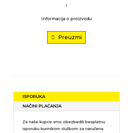
Informacija o proizvodu
Preuzmi
ISPORUKA
NAČINI PLAĆANJA
Za naše kupce smo obezbedili besplatnu
isporuku kurirskom službom za naručena