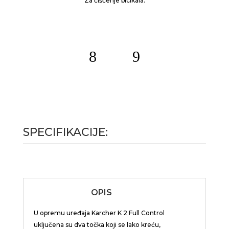
Za čišćenje bicikala.
SPECIFIKACIJE:
OPIS
U opremu uređaja Karcher K 2 Full Control
uključena su dva točka koji se lako kreću,