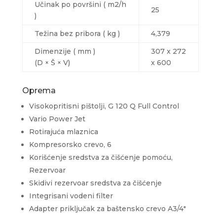
Učinak po površini ( m2/h
25
)
Težina bez pribora ( kg )
4,379
Dimenzije ( mm )
307 x 272
(D × Š × V)
x 600
Oprema
Visokopritisni pištolji, G 120 Q Full Control
Vario Power Jet
Rotirajuća mlaznica
Kompresorsko crevo, 6
Korišćenje sredstva za čišćenje pomoću,
Rezervoar
Skidivi rezervoar sredstva za čišćenje
Integrisani vodeni filter
Adapter priključak za baštensko crevo A3/4″