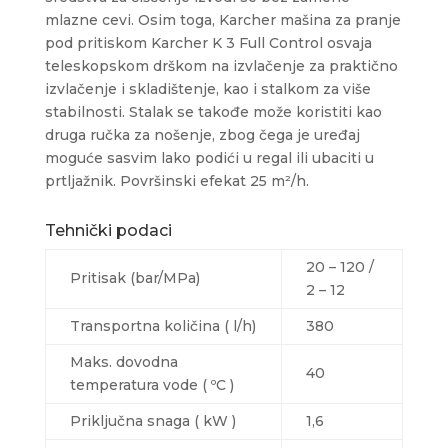
mlazne cevi. Osim toga, Karcher mašina za pranje
pod pritiskom Karcher K 3 Full Control osvaja
teleskopskom drškom na izvlačenje za praktično
izvlačenje i skladištenje, kao i stalkom za više
stabilnosti. Stalak se takođe može koristiti kao
druga ručka za nošenje, zbog čega je uređaj
moguće sasvim lako podići u regal ili ubaciti u
prtljažnik. Površinski efekat 25 m²/h.
Tehnički podaci
20 – 120 /
Pritisak (bar/MPa)
2 – 12
Transportna količina ( l/h)
380
Maks. dovodna
40
temperatura vode ( ºC )
Priključna snaga ( kW )
1,6