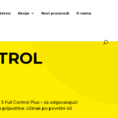
Servis
Akcije
Novi proizvodi
O nama
NTROL
5 Full Control Plus – za odgovarajući
 prljavštine. Učinak po površini 40