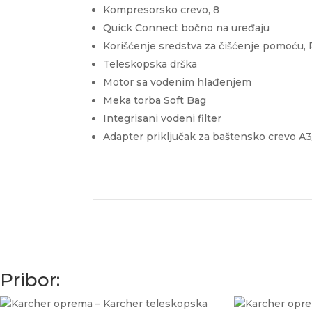
Kompresorsko crevo, 8
Quick Connect
bočno na uređaju
Korišćenje sredstva za čišćenje pomoću, 
Teleskopska drška
Motor sa vodenim hlađenjem
Meka torba Soft Bag
Integrisani vodeni filter
Adapter priključak za baštensko crevo A3
Pribor: