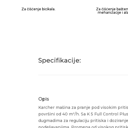
Za čišćenje bicikala.
Za čišćenje bašte
mehanizacije i ala
Specifikacije:
Opis
Karcher mašina za pranje pod visokim pritis
površini od 40 m²/h. Sa K 5 Full Control Pl
dugmadima za regulaciju pritiska i doziran
podešavanjima.
Promena od visokog pritiska