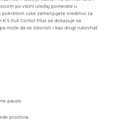
sivom po visini uređaj pomerate u
 pokretom ruke zamenjujete sredstvo za
 K 5 Full Contol Plus se dokazuje sa
a može da se iskoristi i kao drugi rukovhat
eme pauze.
tede prostora.