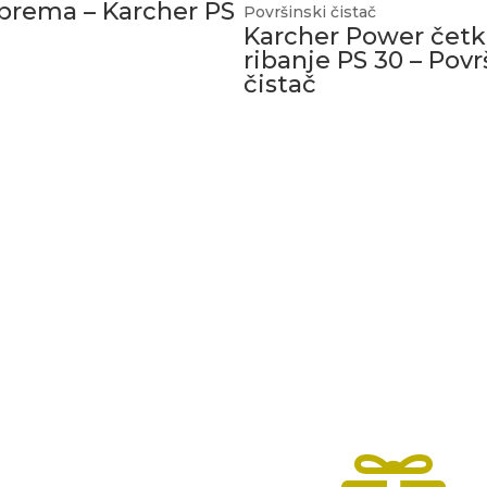
prema – Karcher PS
Karcher Power četk
ribanje PS 30 – Povr
čistač