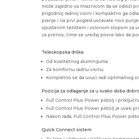
može zajedno sa mlaznicom da se odloži pr
prigodnoj radnoj visini i kompaktno ga odl
pranje i na prvi pogled uočavate nivo punje
spuštenim težištem i oslonom stopom za već
za prenos, čime se uređaj posve lako da podi
Teleskopska drška
Od kvalitetnog aluminijuma.
Za komfornu radnu visinu.
Kompletno se da uvući radi optimalnog s
Pozicija za odlaganje za u svako doba dobr
Full Control Plus Power pištolj i priklju
Full Control Plus Power pištolj je uvek pri
Nakon rada, Full Control Plus Power pištol
Quick Connect
sistem
Za lako i uklikanje i isklikanje kompresors