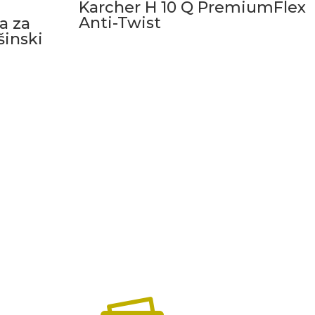
Karcher H 10 Q PremiumFlex
Anti-Twist
a za
šinski