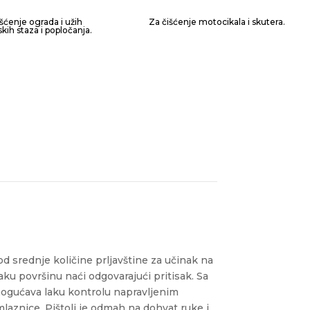
išćenje ograda i užih
Za čišćenje motocikala i skutera.
kih staza i popločanja.
d srednje količine prljavštine za učinak na
aku površinu naći odgovarajući pritisak.
Sa
omogućava laku kontrolu napravljenim
aznice. Pištolj je odmah na dohvat ruke i