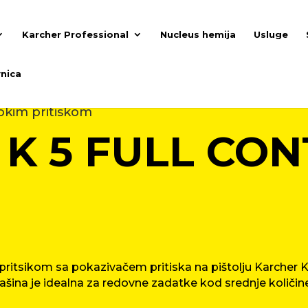
Karcher Professional
Nucleus hemija
Usluge
nica
okim pritiskom
K 5 FULL CO
ritsikom sa pokazivačem pritiska na pištolju Karcher K 
šina je idealna za redovne zadatke kod srednje količine