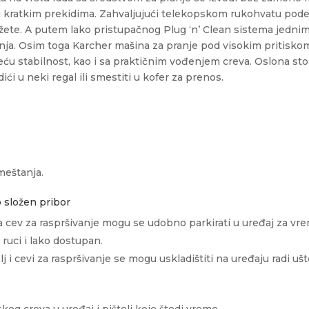
i kratkim prekidima. Zahvaljujući telekopskom rukohvatu pode
ažete. A putem lako pristupačnog
Plug ‘n’ Clean
sistema jednim
nja. Osim toga Karcher mašina za pranje pod visokim pritiskom
u stabilnost, kao i sa praktičnim vođenjem creva. Oslona stop
ći u neki regal ili smestiti u kofer za prenos.
meštanja.
o složen pribor
čna cev za raspršivanje mogu se udobno parkirati u uređaj za vr
 ruci i lako dostupan.
j i cevi za raspršivanje se mogu uskladištiti na uređaju radi uš
kog creva u uređaj i pištolj koje štedi vreme.