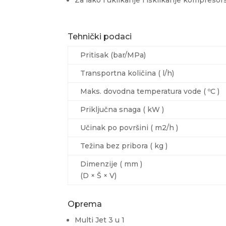
Tehnički podaci
Pritisak (bar/MPa)
Transportna količina ( l/h)
Maks. dovodna temperatura vode ( ºC )
Priključna snaga ( kW )
Učinak po površini ( m2/h )
Težina bez pribora ( kg )
Dimenzije ( mm )
(D × Š × V)
Oprema
Multi Jet 3 u 1