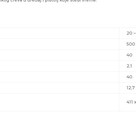
20 –
500
40
2,1
40
12,7
411 