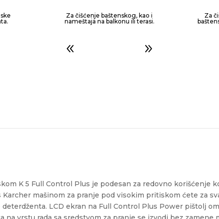
nske
Za čišćenje baštenskog, kao i
Za č
ta.
nameštaja na balkonu ili terasi.
baštens
kom K 5 Full Control Plus je podesan za redovno korišćenje ko
us Karcher mašinom za pranje pod visokim pritiskom ćete za sv
je deterdženta. LCD ekran na Full Control Plus Power pištolj 
 na vrstu rada sa sredstvom za pranje se izvodi bez zamene ml