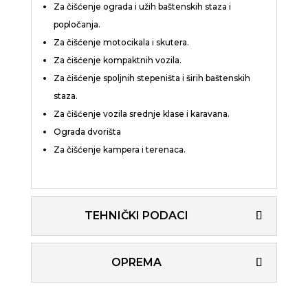
Za čišćenje ograda i užih baštenskih staza i
popločanja.
Za čišćenje motocikala i skutera.
Za čišćenje kompaktnih vozila.
Za čišćenje spoljnih stepeništa i širih baštenskih
staza.
Za čišćenje vozila srednje klase i karavana.
Ograda dvorišta
Za čišćenje kampera i terenaca.
TEHNIČKI PODACI
OPREMA