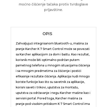
moćno čišćenje tačaka protiv tvrdoglave
prljavštine.
OPIS
Zahvaljujući integrisanom bluetooth-u, mašina za
pranje Karcher K 7 Smart Control može se povezati
sa Karcher aplikacijom za dom i baštu. Kao rezultat,
korisnik može biti optimalno podržan putem
pametnog telefona u mnogim situacijama čišćenja
i sa mnogim predmetima za čišćenje i postići
efikasnije rezultate čišćenja. Aplikacija nudi mnogo
koriste funkcije kao što su savetnik za aplikacije,
korisni saveti i trikovi, uputstva za montažu,
uputstva za održavanje i negu Karcher mašine kao i
servisni portal. Pored toga, Karcher mašina za
pranje pod visokim pritiskom K 7 Smart Control ima