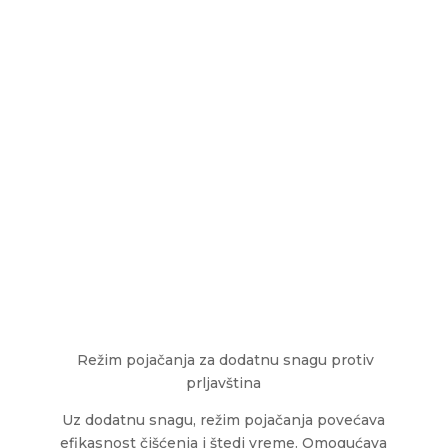
Režim pojačanja za dodatnu snagu protiv
prljavština
Uz dodatnu snagu, režim pojačanja povećava
efikasnost čišćenja i štedi vreme. Omogućava