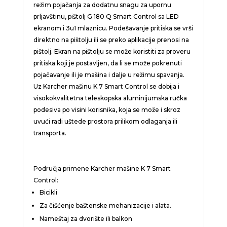
režim pojačanja za dodatnu snagu za upornu
prljavštinu, pištolj G 180 Q Smart Control sa LED
ekranom i 3u1 mlaznicu. Podešavanje pritiska se vrši
direktno na pištolju ili se preko aplikacije prenosi na
pištolj. Ekran na pištolju se može koristiti za proveru
pritiska koji je postavljen, da li se može pokrenuti
pojačavanje ili je mašina i dalje u režimu spavanja.
Uz Karcher mašinu K 7 Smart Control se dobija i
visokokvalitetna teleskopska aluminijumska ručka
podesiva po visini korisnika, koja se može i skroz
uvući radi uštede prostora prilikom odlaganja ili
transporta.
Područja primene Karcher mašine K 7 Smart
Control:
Bicikli
Za čišćenje baštenske mehanizacije i alata.
Nameštaj za dvorište ili balkon