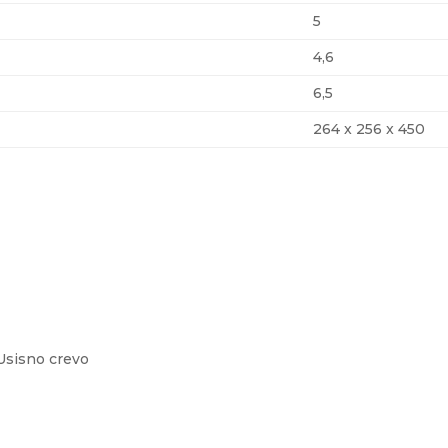
5
4,6
6,5
264 x 256 x 450
Usisno crevo