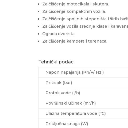
Za čišćenje motocikala i skutera.
Za čišćenje kompaktnih vozila.
Za čišćenje spoljnih stepeništa i širih ba
Za čišćenje vozila srednje klase i karavana
Ograda dvorista
Za čišćenje kampera i terenaca.
Tehnički podaci
Napon napajanja (Ph/V/
Hz
)
Pritisak (bar)
Protok vode (l/h)
Površinski učinak (m²/h)
Ulazna temperatura vode (°C)
Priključna snaga (W)