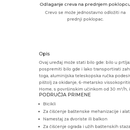
Odlaganje creva na prednjem poklopc
Crevo se može jednostavno odložiti na
prednji poklopac.
Opis
Ovaj uređaj može stati bilo gde: bilo u prt
pospremiti bilo gde i lako transportirati z
toga, aluminijska teleskopska ručka podesiv
pištolj za okidanje, 6-metarsko vissokopritis
Home, s površinskim učinkom od 30 m²/h, idea
PODRUČJA PRIMENE
Bicikli
Za čišćenje baštenske mehanizacije i alat
Namestaj za dvoriste ili balkon
Za čišćenje ograda i užih baštenskih staza