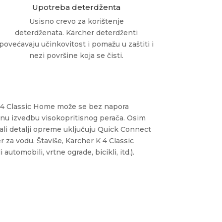
Upotreba deterdženta
Usisno crevo za korištenje
deterdženata. Kärcher deterdženti
povećavaju učinkovitost i pomažu u zaštiti i
nezi površine koja se čisti.
č K 4 Classic Home može se bez napora
punu izvedbu visokopritisnog perača. Osim
ali detalji opreme uključuju
Quick Connect
er za vodu. Štaviše, Karcher K 4 Classic
tomobili, vrtne ograde, bicikli, itd.).