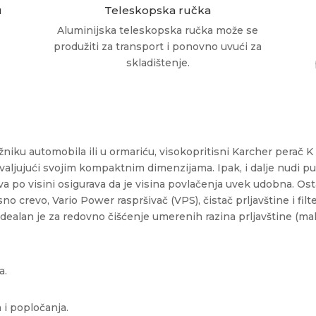
u
Teleskopska ručka
Aluminijska teleskopska ručka može se
produžiti za transport i ponovno uvući za
skladištenje.
ljažniku automobila ili u ormariću, visokopritisni Karcher pera
ahvaljujući svojim kompaktnim dimenzijama. Ipak, i dalje nudi 
a po visini osigurava da je visina povlačenja uvek udobna. Ost
no crevo, Vario Power raspršivač (VPS), čistač prljavštine i filt
lan je za redovno čišćenje umerenih razina prljavštine (mali au
a.
 i popločanja.