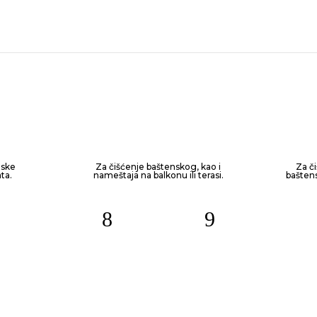
nske
Za čišćenje baštenskog, kao i
Za č
ta.
nameštaja na balkonu ili terasi.
baštens