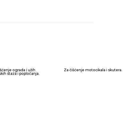
išćenje ograda i užih
Za čišćenje motocikala i skutera.
kih staza i popločanja.