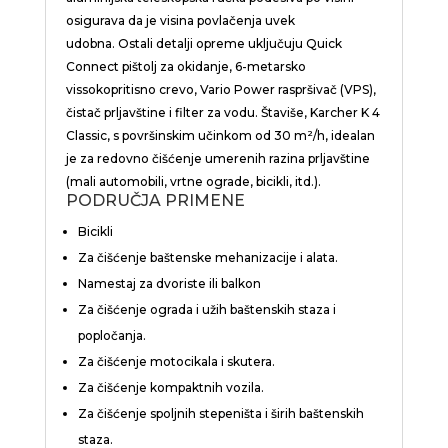
osigurava da je visina povlačenja uvek
udobna. Ostali detalji opreme uključuju
Quick
Connect
pištolj za okidanje, 6-metarsko
vissokopritisno crevo, Vario Power raspršivač (VPS),
čistač prljavštine i filter za vodu. Štaviše, Karcher K 4
Classic, s površinskim učinkom od 30 m²/h, idealan
je za redovno čišćenje umerenih razina prljavštine
(mali automobili, vrtne ograde, bicikli, itd.).
PODRUČJA PRIMENE
Bicikli
Za čišćenje baštenske mehanizacije i alata.
Namestaj za dvoriste ili balkon
Za čišćenje ograda i užih baštenskih staza i
popločanja.
Za čišćenje motocikala i skutera.
Za čišćenje kompaktnih vozila.
Za čišćenje spoljnih stepeništa i širih baštenskih
staza.