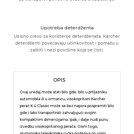
Upotreba deterdženta
Usisno crevo za korištenje deterdženata. Kärcher
deterdženti povećavaju učinkovitost i pomažu u
zaštiti i nezi površine koja se čisti.
OPIS
Ovaj uređaj može stati bilo gde: bilo u prtljažniku
automobila ili u ormariću, visokopritisni Karcher
perač K 4 Classic može se bez napora pospremiti bilo
gde i lako transportirati zahvaljujući svojim
kompaktnim dimenzijama. Ipak, i dalje nudi punu
izvedbu visokopritisnog perača. Osim toga,
aluminijska teleskopska ručka podesiva po visini