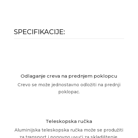
SPECIFIKACIJE:
Odlaganje creva na prednjem poklopcu
Crevo se može jednostavno odložiti na prednji
poklopac.
Teleskopska ručka
Aluminijska teleskopska ručka može se produžiti
za transport i ponovno uvući za skladištenje.