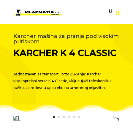
Karcher mašina za pranje pod visokim
pritiskom
KARCHER K 4 CLASSIC
Jednostavan za transport i brzo čišćenje: Karcher
visokopritisni perač K 4 Classic, uključujući
teleskopsku
ručku, za redovnu upotrebu na umerenoj prljavštini.