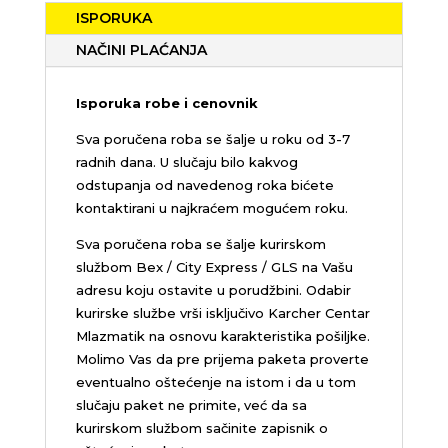
ISPORUKA
NAČINI PLAĆANJA
Isporuka robe i cenovnik
Sva poručena roba se šalje u roku od 3-7
radnih dana. U slučaju bilo kakvog
odstupanja od navedenog roka bićete
kontaktirani u najkraćem mogućem roku.
Sva poručena roba se šalje kurirskom
službom Bex / City Express / GLS na Vašu
adresu koju ostavite u porudžbini.
Odabir
kurirske službe vrši isključivo Karcher Centar
Mlazmatik na osnovu karakteristika pošiljke.
Molimo Vas da pre prijema paketa proverte
eventualno oštećenje na istom i da u tom
slučaju paket ne primite, već da sa
kurirskom službom sačinite zapisnik o